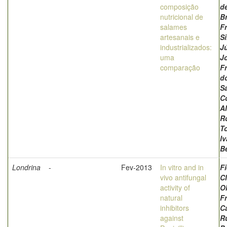
composição
d
nutricional de
Br
salames
Fr
artesanais e
Si
industrializados:
Jú
uma
J
comparação
F
d
S
C
A
R
To
I
B
Londrina
-
Fev-2013
In vitro and in
Fi
vivo antifungal
C
activity of
Ol
natural
Fr
inhibitors
Ca
against
R