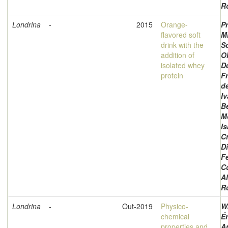
R
Londrina
-
2015
Orange-
P
flavored soft
Mi
drink with the
S
addition of
Ol
isolated whey
D
protein
Fr
de
I
B
Mo
Is
Cr
Di
Fe
C
A
R
Londrina
-
Out-2019
Physico-
W
chemical
Ér
properties and
A