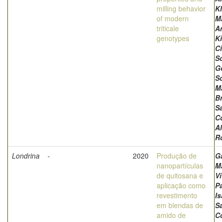
milling behavior
K
of modern
M
triticale
A
genotypes
Ki
Ci
S
G
S
M
B
S
C
A
R
Londrina
-
2020
Produção de
G
nanopartículas
M
de quitosana e
Vi
aplicação como
P
revestimento
I
em blendas de
S
amido de
C