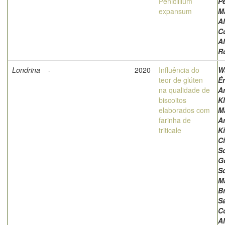
Penicillium
Pe
expansum
M
A
C
A
R
Londrina
-
2020
Influência do
W
teor de glúten
Ér
na qualidade de
A
biscoitos
K
elaborados com
M
farinha de
A
triticale
Ki
Ci
S
G
S
M
B
S
C
A