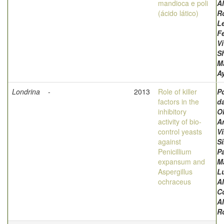
mandioca e poli
A
(ácido lático)
R
L
F
Vi
Sh
M
A
Londrina
-
2013
Role of killer
Po
factors in the
da
inhibitory
Ol
activity of bio-
A
control yeasts
Vi
against
Si
Penicillium
Pa
expansum and
M
Aspergillus
L
ochraceus
A
C
A
R