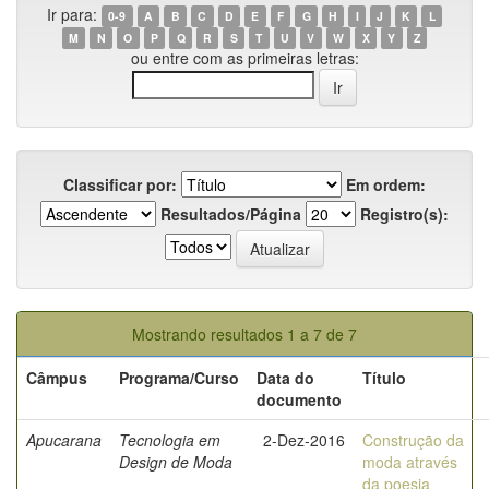
Ir para:
0-9
A
B
C
D
E
F
G
H
I
J
K
L
M
N
O
P
Q
R
S
T
U
V
W
X
Y
Z
ou entre com as primeiras letras:
Classificar por:
Em ordem:
Resultados/Página
Registro(s):
Mostrando resultados 1 a 7 de 7
Câmpus
Programa/Curso
Data do
Título
documento
Apucarana
Tecnologia em
2-Dez-2016
Construção da
Design de Moda
moda através
da poesia