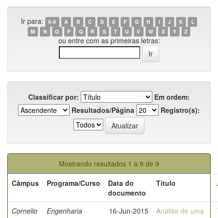
Ir para:
0-9
A
B
C
D
E
F
G
H
I
J
K
L
M
N
O
P
Q
R
S
T
U
V
W
X
Y
Z
ou entre com as primeiras letras:
Classificar por:
Em ordem:
Resultados/Página
Registro(s):
Mostrando resultados 1 a 9 de 9
Câmpus
Programa/Curso
Data do
Título
documento
Cornelio
Engenharia
16-Jun-2015
Análise de uma