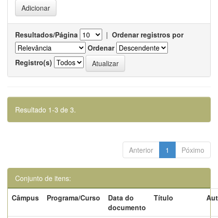
Resultados/Página
|
Ordenar registros por
Ordenar
Registro(s)
Resultado 1-3 de 3.
Anterior
1
Póximo
Conjunto de itens:
Câmpus
Programa/Curso
Data do
Título
Aut
documento