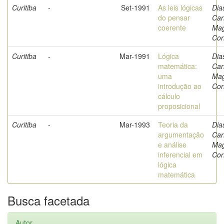
Curitiba
-
Set-1991
As leis lógicas
Dia
do pensar
Car
coerente
Ma
Cor
Curitiba
-
Mar-1991
Lógica
Dia
matemática:
Car
uma
Ma
introdução ao
Cor
cálculo
proposicional
Curitiba
-
Mar-1993
Teoria da
Dia
argumentação
Car
e análise
Ma
inferencial em
Cor
lógica
matemática
Busca facetada
Autor