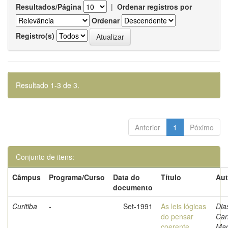
Resultados/Página
|
Ordenar registros por
Ordenar
Registro(s)
Resultado 1-3 de 3.
Anterior
1
Póximo
Conjunto de itens:
Câmpus
Programa/Curso
Data do
Título
Aut
documento
Curitiba
-
Set-1991
As leis lógicas
Dia
do pensar
Car
coerente
Ma