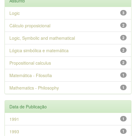
Assunto
Logic
3
Cálculo proposicional
2
Logic, Symbolic and mathematical
2
Lógica simbólica e matemática
2
Propositional calculus
2
Matemática - Filosofia
1
Mathematics - Philosophy
1
Data de Publicação
1991
1
1993
1