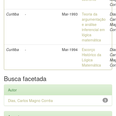
Cor
Curitiba
-
Mar-1993
Teoria da
Dia
argumentação
Car
e análise
Ma
inferencial em
Cor
lógica
matemática
Curitiba
-
Mar-1994
Escorço
Dia
Histórico da
Car
Lógica
Ma
Matemática
Cor
Busca facetada
Autor
Dias, Carlos Magno Corrêa
3