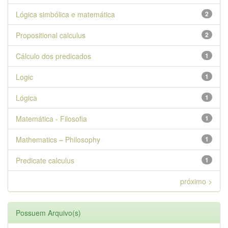
Lógica simbólica e matemática
2
Propositional calculus
2
Cálculo dos predicados
1
Logic
1
Lógica
1
Matemática - Filosofia
1
Mathematics – Philosophy
1
Predicate calculus
1
próximo >
Possuem Arquivo(s)