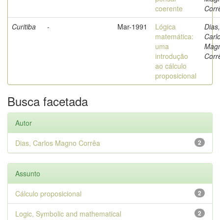
coerente
Corr
Curitiba
-
Mar-1991
Lógica
Dias,
matemática:
Carl
uma
Mag
introdução
Corr
ao cálculo
proposicional
Busca facetada
Autor
Dias, Carlos Magno Corrêa
2
Assunto
Cálculo proposicional
2
Logic, Symbolic and mathematical
2