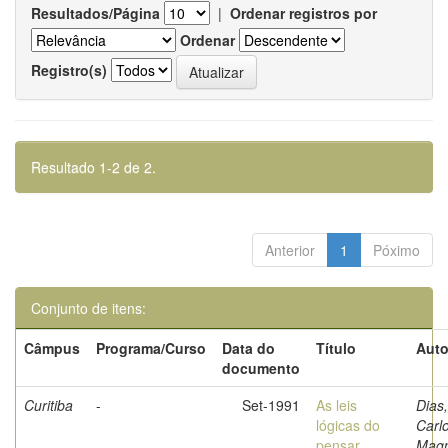
Resultados/Página
|
Ordenar registros por
Ordenar
Registro(s)
Resultado 1-2 de 2.
Anterior
1
Póximo
Conjunto de itens:
Câmpus
Programa/Curso
Data do
Título
Auto
documento
Curitiba
-
Set-1991
As leis
Dias,
lógicas do
Carl
pensar
Mag