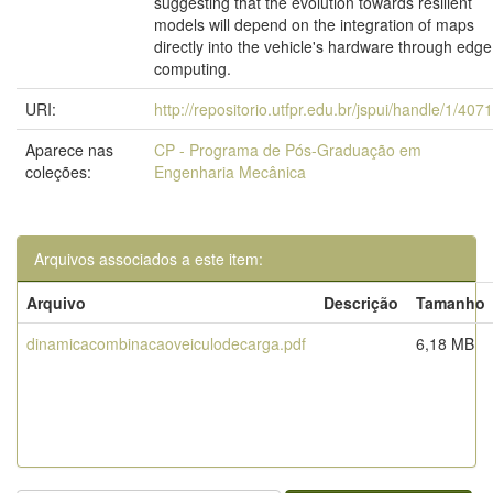
suggesting that the evolution towards resilient
models will depend on the integration of maps
directly into the vehicle's hardware through edge
computing.
URI:
http://repositorio.utfpr.edu.br/jspui/handle/1/407
Aparece nas
CP - Programa de Pós-Graduação em
coleções:
Engenharia Mecânica
Arquivos associados a este item:
Arquivo
Descrição
Tamanho
dinamicacombinacaoveiculodecarga.pdf
6,18 MB