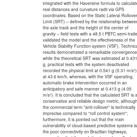
integrated with the Haversine formula to calculat
real distances and curvature radii via GPS
coordinates. Based on the Static Lateral Rollove
Limit (SRT) – defined by the relationship betwee
the axle track and the height of the center of
gravity – field tests with a 48.5 t PBTC semi-trail
validated the model and the effectiveness of the
Vehicle Stability Function system (VSF). Technic
results demonstrated a remarkable convergence
while the theoretical SRT was estimated at 0.43
g, practical tests with the system deactivated
recorded the physical limit at 0.541 g (5.31 m/s²)
at 43.6 km/h, whereas, with the VSF operating,
automatic brake intervention occurred in an
anticipatory and safe manner at 0.413 g (4.05
m/s²). It is concluded that the calculated SRT is 
conservative and reliable design metric, althoug
the commercial term "anti-rollover" is technically
imprecise compared to "roll control system";
furthermore, it is pointed out that the main
vulnerability of cloud-based predictive systems is
the poor connectivity on Brazilian highways,