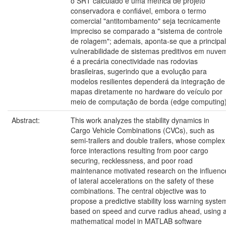
o SRT calculado é uma métrica de projeto
conservadora e confiável, embora o termo
comercial "antitombamento" seja tecnicamente
impreciso se comparado a "sistema de controle
de rolagem"; ademais, aponta-se que a principal
vulnerabilidade de sistemas preditivos em nuve
é a precária conectividade nas rodovias
brasileiras, sugerindo que a evolução para
modelos resilientes dependerá da integração de
mapas diretamente no hardware do veículo por
meio de computação de borda (edge computing)
Abstract:
This work analyzes the stability dynamics in
Cargo Vehicle Combinations (CVCs), such as
semi-trailers and double trailers, whose complex
force interactions resulting from poor cargo
securing, recklessness, and poor road
maintenance motivated research on the influenc
of lateral accelerations on the safety of these
combinations. The central objective was to
propose a predictive stability loss warning syste
based on speed and curve radius ahead, using 
mathematical model in MATLAB software