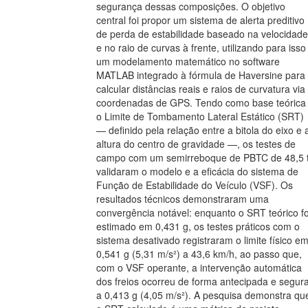
segurança dessas composições. O objetivo
central foi propor um sistema de alerta preditivo
de perda de estabilidade baseado na velocidade
e no raio de curvas à frente, utilizando para isso
um modelamento matemático no software
MATLAB integrado à fórmula de Haversine para
calcular distâncias reais e raios de curvatura via
coordenadas de GPS. Tendo como base teórica
o Limite de Tombamento Lateral Estático (SRT)
— definido pela relação entre a bitola do eixo e 
altura do centro de gravidade —, os testes de
campo com um semirreboque de PBTC de 48,5 
validaram o modelo e a eficácia do sistema de
Função de Estabilidade do Veículo (VSF). Os
resultados técnicos demonstraram uma
convergência notável: enquanto o SRT teórico fo
estimado em 0,431 g, os testes práticos com o
sistema desativado registraram o limite físico e
0,541 g (5,31 m/s²) a 43,6 km/h, ao passo que,
com o VSF operante, a intervenção automática
dos freios ocorreu de forma antecipada e segur
a 0,413 g (4,05 m/s²). A pesquisa demonstra qu