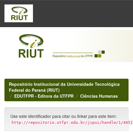
Skip
navigation
Repositório Institucional da Universidade Tecnológica
Federal do Paraná (RIUT)
EDUTFPR - Editora da UTFPR
Ciências Humanas
Use este identificador para citar ou linkar para este item:
http://repositorio.utfpr.edu.br/jspui/handle/1/4051