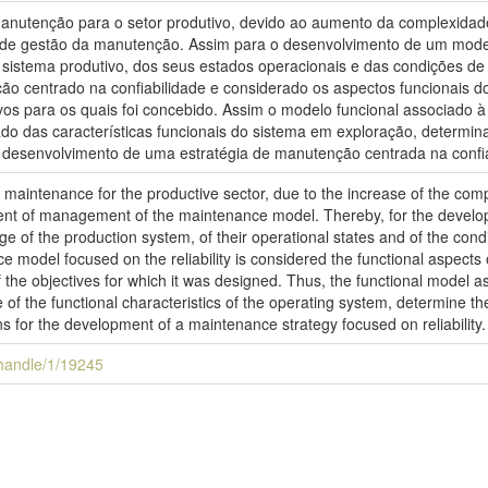
anutenção para o setor produtivo, devido ao aumento da complexida
 de gestão da manutenção. Assim para o desenvolvimento de um mode
sistema produtivo, dos seus estados operacionais e das condições de
 centrado na confiabilidade e considerado os aspectos funcionais do 
vos para os quais foi concebido. Assim o modelo funcional associado 
o das características funcionais do sistema em exploração, determin
 desenvolvimento de uma estratégia de manutenção centrada na confia
 maintenance for the productive sector, due to the increase of the com
nt of management of the maintenance model. Thereby, for the develo
e of the production system, of their operational states and of the condi
 model focused on the reliability is considered the functional aspects 
the objectives for which it was designed. Thus, the functional model as
of the functional characteristics of the operating system, determine th
 for the development of a maintenance strategy focused on reliability.
i/handle/1/19245