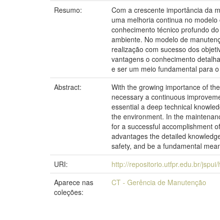
Resumo:
Com a crescente importância da m
uma melhoria continua no modelo
conhecimento técnico profundo do 
ambiente. No modelo de manutenção
realização com sucesso dos objeti
vantagens o conhecimento detalhad
e ser um meio fundamental para o
Abstract:
With the growing importance of the
necessary a continuous improveme
essential a deep technical knowledg
the environment. In the maintenance
for a successful accomplishment of 
advantages the detailed knowledge 
safety, and be a fundamental means
URI:
http://repositorio.utfpr.edu.br/jspu
Aparece nas
CT - Gerência de Manutenção
coleções: