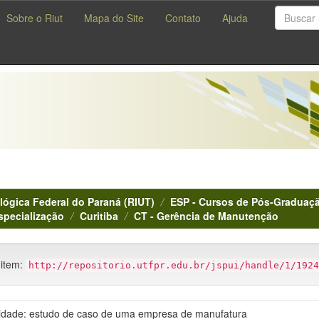
Sobre o Riut
Mapa do Site
Contato
Ajuda
lógica Federal do Paraná (RIUT)
ESP - Cursos de Pós-Graduaçã
specialização
Curitiba
CT - Gerência de Manutenção
 item:
http://repositorio.utfpr.edu.br/jspui/handle/1/1924
lidade: estudo de caso de uma empresa de manufatura