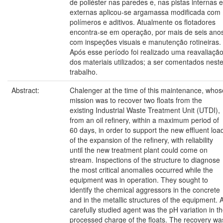
de poliéster nas paredes e, nas pistas internas e
externas aplicou-se argamassa modificada com
polímeros e aditivos. Atualmente os flotadores
encontra-se em operação, por mais de seis ano
com inspeções visuais e manutenção rotineiras.
Após esse período foi realizado uma reavaliaçã
dos materiais utilizados; a ser comentados nest
trabalho.
Abstract:
Chalenger at the time of this maintenance, whos
mission was to recover two floats from the
existing Industrial Waste Treatment Unit (UTDI),
from an oil refinery, within a maximum period of
60 days, in order to support the new effluent loa
of the expansion of the refinery, with reliability
until the new treatment plant could come on
stream. Inspections of the structure to diagnose
the most critical anomalies occurred while the
equipment was in operation. They sought to
identify the chemical aggressors in the concrete
and in the metallic structures of the equipment. 
carefully studied agent was the pH variation in t
processed charge of the floats. The recovery wa