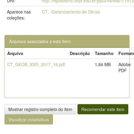
URI:
http://repositorio.utfpr.edu.br/jspui/handle/1/191
Aparece nas
CT - Gerenciamento de Obras
coleções:
Arquivos associados a este item:
Arquivo
Descrição
Tamanho
Format
CT_GEOB_XXIII_2017_18.pdf
1,84 MB
Adobe
PDF
Mostrar registro completo do item
Recomendar este item
Visualizar estatísticas