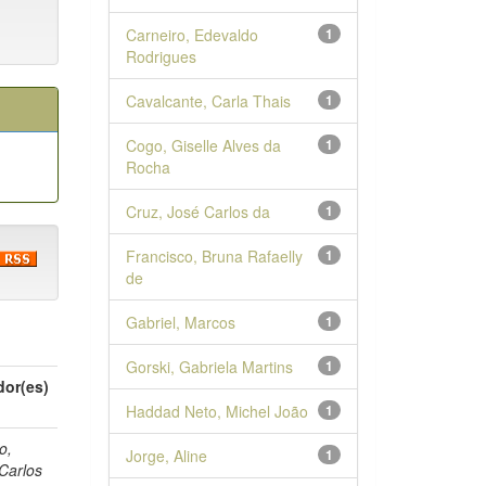
Carneiro, Edevaldo
1
Rodrigues
Cavalcante, Carla Thais
1
Cogo, Giselle Alves da
1
Rocha
Cruz, José Carlos da
1
Francisco, Bruna Rafaelly
1
de
Gabriel, Marcos
1
Gorski, Gabriela Martins
1
dor(es)
Haddad Neto, Michel João
1
o,
Jorge, Aline
1
Carlos