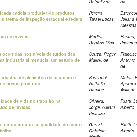
Rafaelly de
de
icada cadeia produtiva de produtos
Pereira,
Bittenco
sistema de inspeção estadual e federal
Tafael Lucas
Juliana V
Messias
us inservíveis
Martins,
Pontes,
Rogério Dias
Josean
s ocorridas nos níveis de ruídos das
Souza, Roger
Francisc
a indústria alimentícia: um estudo de
Maliski de
Antonio 
de
indústria de alimentos de pequeno e
Panzarini,
Matos, E
 de novos produtos
Nathalie
Aparecid
Hamine
Avila de
idade de vida no trabalho na
Silveira,
Pilatti, L
tudo de revisão
Jorge William
Alberto
Pedroso
em turno/noturno na qualidade do sono e
Gorski,
Pilatti, L
abalho
Gabriela
Alberto
Martins