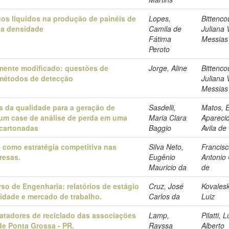
uos líquidos na produção de painéis de
Lopes,
Bittenco
ia densidade
Camila de
Juliana V
Fátima
Messias
Peroto
mente modificado: questões de
Jorge, Aline
Bittenco
métodos de detecção
Juliana V
Messias
as da qualidade para a geração de
Sasdelli,
Matos, E
um case de análise de perda em uma
Maria Clara
Aparecid
 cartonadas
Baggio
Avila de
 como estratégia competitiva nas
Silva Neto,
Francisc
resas.
Eugênio
Antonio 
Mauricio da
de
rso de Engenharia: relatórios de estágio
Cruz, José
Kovalesk
idade e mercado de trabalho.
Carlos da
Luiz
atadores de reciclado das associações
Lamp,
Pilatti, L
de Ponta Grossa - PR.
Rayssa
Alberto