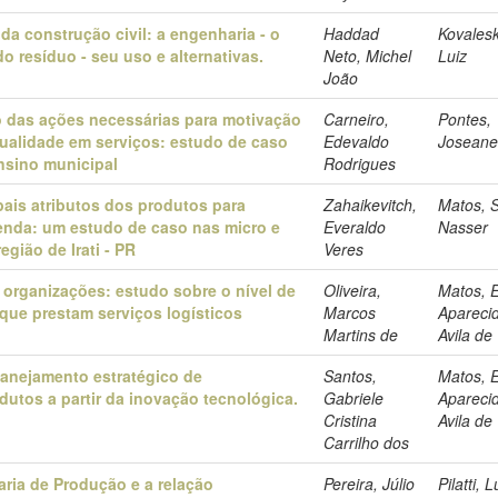
da construção civil: a engenharia - o
Haddad
Kovalesk
o resíduo - seu uso e alternativas.
Neto, Michel
Luiz
João
 das ações necessárias para motivação
Carneiro,
Pontes,
ualidade em serviços: estudo de caso
Edevaldo
Josean
nsino municipal
Rodrigues
pais atributos dos produtos para
Zahaikevitch,
Matos, 
enda: um estudo de caso nas micro e
Everaldo
Nasser
gião de Irati - PR
Veres
organizações: estudo sobre o nível de
Oliveira,
Matos, E
que prestam serviços logísticos
Marcos
Aparecid
Martins de
Avila de
anejamento estratégico de
Santos,
Matos, E
utos a partir da inovação tecnológica.
Gabriele
Aparecid
Cristina
Avila de
Carrilho dos
ria de Produção e a relação
Pereira, Júlio
Pilatti, L