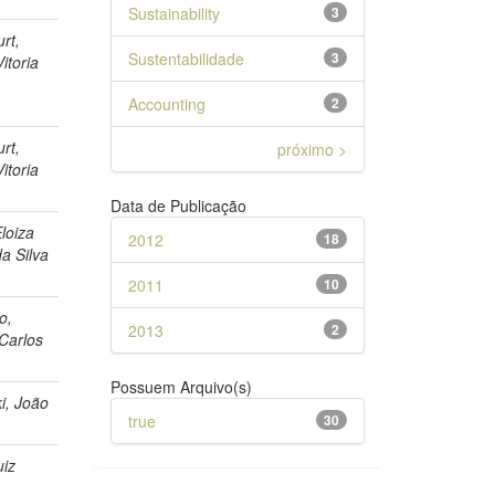
Sustainability
3
urt,
Sustentabilidade
3
itoria
Accounting
2
urt,
próximo >
itoria
Data de Publicação
loiza
2012
18
a Silva
2011
10
o,
2013
2
Carlos
Possuem Arquivo(s)
i, João
true
30
uiz