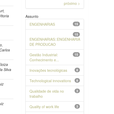
próximo >
urt,
itoria
Assunto
ENGENHARIAS
15
15
e
ENGENHARIAS::ENGENHARIA
DE PRODUCAO
o,
Carlos
Gestão Industrial:
15
Conhecimento e...
loiza
a Silva
Inovações tecnológicas
8
Technological innovations
8
uiz
Qualidade de vida no
3
trabalho
uiz
Quality of work life
3