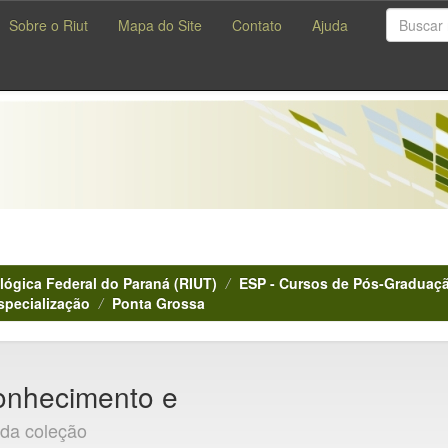
Sobre o Riut
Mapa do Site
Contato
Ajuda
lógica Federal do Paraná (RIUT)
ESP - Cursos de Pós-Graduaçã
specialização
Ponta Grossa
Conhecimento e
 da coleção