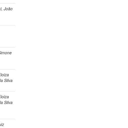
i, João
e
Simone
loiza
a Silva
loiza
a Silva
uiz