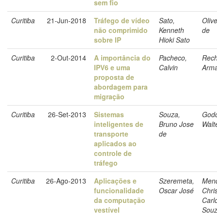
sem fio
Curitiba
21-Jun-2018
Tráfego de vídeo
Sato,
Olive
não comprimido
Kenneth
de
sobre IP
Hioki Sato
Curitiba
2-Out-2014
A importância do
Pacheco,
Rech
IPV6 e uma
Calvin
Arm
proposta de
abordagem para
migração
Curitiba
26-Set-2013
Sistemas
Souza,
Godo
inteligentes de
Bruno Jose
Walt
transporte
de
aplicados ao
controle de
tráfego
Curitiba
26-Ago-2013
Aplicações e
Szeremeta,
Men
funcionalidade
Oscar José
Chri
da computação
Carl
vestível
Sou