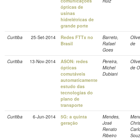
comunicações
Ruiz
ópticas de
usinas
hidrelétricas de
grande porte
Curitiba
25-Set-2014
Redes FTTx no
Barreto,
Olive
Brasil
Rafael
de
Goes
Curitiba
13-Nov-2014
ASON: redes
Pereira,
Olive
ópticas
Michel
de Ol
comutáveis
Dubiani
automaticamente
estudo das
tecnologias do
plano de
transporte
Curitiba
6-Jun-2014
5G: a quinta
Mendes,
Men
geração
José
Chri
Renato
Carl
Ribeiro
Sou