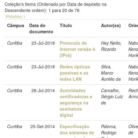
Coleção's Items (Ordenado por Data de depósito na
Descendente ordem): 1 para 20 de 78
Próximo >
Câmpus
Data do
Título
Autor(es)
Orie
documento
Curitiba
23-Jul-2018
Protocolo de
Hey Netto,
Naba
internet versão 6
Ricardo
Ken
(IPv6)
Hori
Curitiba
23-Jul-2018
Redes ópticas
Silva,
Naba
passivas e as
Marco
Ken
redes LAN
Aurélio da
Hori
Curitiba
28-Jul-2014
Autoridades
Carvalho,
Rech
certificadoras e
Sérgio Luiz
Arm
segurança na
de
assinatura
digital
Curitiba
25-Set-2014
Especificação
Paloma,
Olive
dos sistemas de
Rodrigo
de