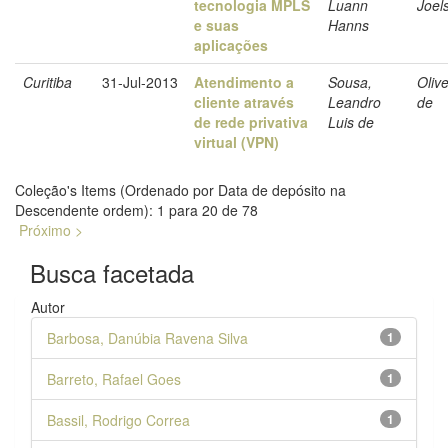
tecnologia MPLS
Luann
Joel
e suas
Hanns
aplicações
Curitiba
31-Jul-2013
Atendimento a
Sousa,
Olive
cliente através
Leandro
de
de rede privativa
Luis de
virtual (VPN)
Coleção's Items (Ordenado por Data de depósito na
Descendente ordem): 1 para 20 de 78
Próximo >
Busca facetada
Autor
Barbosa, Danúbia Ravena Silva
1
Barreto, Rafael Goes
1
Bassil, Rodrigo Correa
1