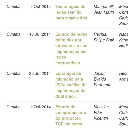
Curitiba
1-Out-2014
Tecnologias de
Manganelli,
Men
redes sem fio
Jean Marin
Chri
para smart grids
Carl
Sou
Curitiba
16-Jul-2014
Estudo de redes
Rechia,
Naba
definidas por
Felipe Stall
Ken
software e a sua
Hori
implantação em
redes
corporativas
Curitiba
28-Jul-2014
Estratégia de
Junior,
Rech
migração para
Evaldo
Arm
IPV6: análise de
Fortunato
implantação do
dual stack
Curitiba
1-Out-2014
Estudo do
Messias,
Men
comportamento
Eder
Chri
do protocolo
Vicentin
Carl
TCP em redes
Sou