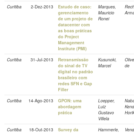
Curitiba
2-Dez-2013
Estudo de caso:
Marques,
Rech
gerenciamento
Mauricio
Arm
de um projeto de
Ronei
datacenter com
as boas práticas
do Project
Management
Institute (PMI)
Curitiba
31-Jul-2013
Retransmissão
Kusunoki,
Olive
do sinal de TV
Marcel
de
digital no padrão
brasileiro com
redes SFN e Gap
Filler
Curitiba
14-Ago-2013
GPON: uma
Loepper,
Naba
abordagem
Luiz
Ken
prática
Gustavo
Hori
Villela
Curitiba
18-Out-2013
Survey da
Hammerle,
Vend