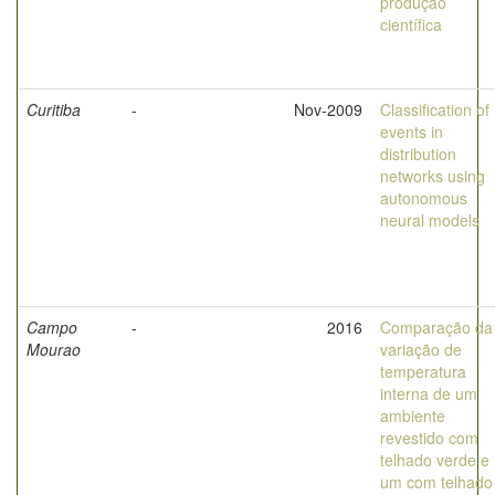
produção
científica
Curitiba
-
Nov-2009
Classification of
events in
distribution
networks using
autonomous
neural models
Campo
-
2016
Comparação da
Mourao
variação de
temperatura
interna de um
ambiente
revestido com
telhado verde e
um com telhado