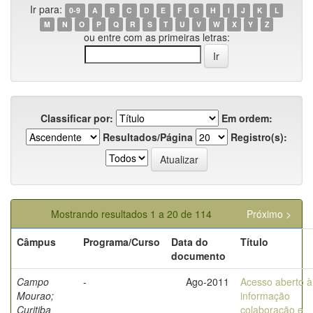
Ir para:
0-9
A
B
C
D
E
F
G
H
I
J
K
L
M
N
O
P
Q
R
S
T
U
V
W
X
Y
Z
ou entre com as primeiras letras:
Classificar por:
Em ordem:
Resultados/Página
Registro(s):
Mostrando resultados 1 a 20 de 114
Próximo >
Câmpus
Programa/Curso
Data do
Título
documento
Campo
-
Ago-2011
Acesso aberto à
Mourao;
informação
Curitiba
colaboração e