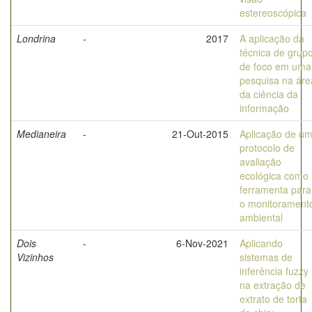
estereoscópica
Londrina
-
2017
A aplicação da
técnica de grup
de foco em uma
pesquisa na áre
da ciência da
informação
Medianeira
-
21-Out-2015
Aplicação de u
protocolo de
avaliação
ecológica como
ferramenta para
o monitorament
ambiental
Dois
-
6-Nov-2021
Aplicando
Vizinhos
sistemas de
inferência fuzzy
na extração de
extrato de torta