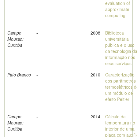
evaluation of
approximate
computing
Campo
-
2008
Biblioteca
Mourao;
universitária
Curitiba
pública e o uso
da tecnologia d
informação nos
seus serviços
Pato Branco
-
2010
Caracterização
dos parâmetros
termoelétricos d
um módulo de
efeito Peltier
Campo
-
2014
Cálculo da
Mourao;
temperatura no
Curitiba
interior de uma
placa com auxíli