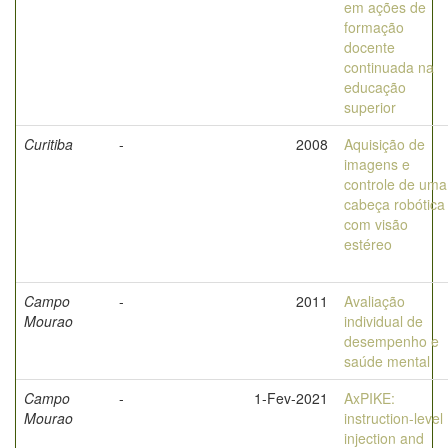
em ações de
formação
docente
continuada na
educação
superior
Curitiba
-
2008
Aquisição de
imagens e
controle de uma
cabeça robótica
com visão
estéreo
Campo
-
2011
Avaliação
Mourao
individual de
desempenho e
saúde mental
Campo
-
1-Fev-2021
AxPIKE:
Mourao
instruction-level
injection and