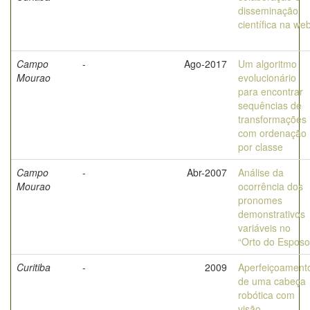
disseminação
científica na we
Campo
-
Ago-2017
Um algoritmo
Mourao
evolucionário
para encontrar
sequências de
transformações
com ordenação
por classe
Campo
-
Abr-2007
Análise da
Mourao
ocorrência dos
pronomes
demonstrativos
variáveis no
“Orto do Esposo
Curitiba
-
2009
Aperfeiçoament
de uma cabeça
robótica com
visão