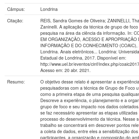
Câmpus:
Londrina
Citação:
REIS, Sandra Gomes de Oliveira; ZANINELLI, Thai
Zaninelli. A aplicação da técnica de grupo de fo
pesquisa na área da ciência da informação. In:
EM ORGANIZAÇÃO, ACESSO E APROPRIAÇÃO 
INFORMAÇÃO E DO CONHECIMENTO (COAIC), 2.
Londrina. Anais eletrônicos... Londrina: Universid
Estadual de Londrina, 2017. Disponível em:
http://www.uel.br/eventos/cinf/index.php/coaic201
Acesso em: 20 abr. 2021.
Resumo:
O objetivo desse relato é apresentar a experiênci
pesquisadoras com a técnica de Grupo de Foco ut
como a primeira etapa de uma pesquisa qualiquant
Descreve a experiência, o planejamento e a orga
grupo de foco e seu impacto nos dados coletados.
se faz necessário apresentar as etapas utilizadas
processo do desenvolvimento da técnica. Nesse s
trabalho se concentrará em descrever pontos rel
a coleta de dados, entre eles a sensibilização dos
participantes, a organização e composição do am