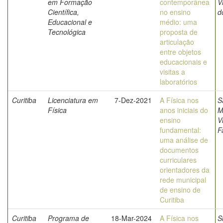
em Formação
contemporânea
V
Científica,
no ensino
d
Educacional e
médio: uma
Tecnológica
proposta de
articulação
entre objetos
educacionais e
visitas a
laboratórios
Curitiba
Licenciatura em
7-Dez-2021
A Física nos
S
Física
anos iniciais do
M
ensino
V
fundamental:
F
uma análise de
documentos
curriculares
orientadores da
rede municipal
de ensino de
Curitiba
Curitiba
Programa de
18-Mar-2024
A Física nos
S