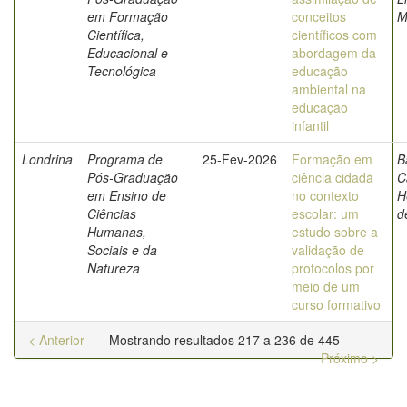
em Formação
conceitos
M
Científica,
científicos com
Educacional e
abordagem da
Tecnológica
educação
ambiental na
educação
infantil
Londrina
Programa de
25-Fev-2026
Formação em
B
Pós-Graduação
ciência cidadã
C
em Ensino de
no contexto
H
Ciências
escolar: um
d
Humanas,
estudo sobre a
Sociais e da
validação de
Natureza
protocolos por
meio de um
curso formativo
< Anterior
Mostrando resultados 217 a 236 de 445
Próximo >