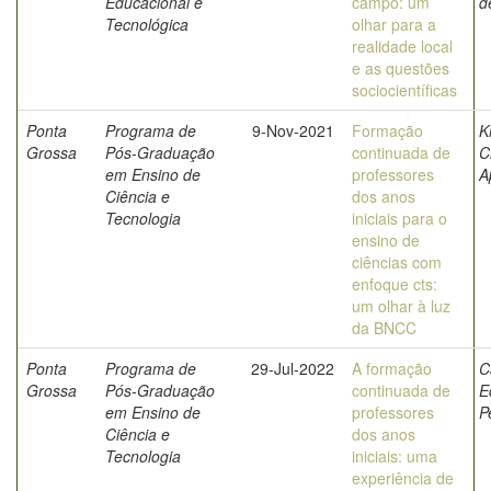
Educacional e
campo: um
d
Tecnológica
olhar para a
realidade local
e as questões
sociocientíficas
Ponta
Programa de
9-Nov-2021
Formação
Ki
Grossa
Pós-Graduação
continuada de
C
em Ensino de
professores
A
Ciência e
dos anos
Tecnologia
iniciais para o
ensino de
ciências com
enfoque cts:
um olhar à luz
da BNCC
Ponta
Programa de
29-Jul-2022
A formação
C
Grossa
Pós-Graduação
continuada de
E
em Ensino de
professores
P
Ciência e
dos anos
Tecnologia
iniciais: uma
experiência de