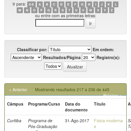
Ir para:
0-9
A
B
C
D
E
F
G
H
I
J
K
L
M
N
O
P
Q
R
S
T
U
V
W
X
Y
Z
ou entre com as primeiras letras:
Classificar por:
Em ordem:
Resultados/Página
Registro(s):
< Anterior
Mostrando resultados 217 a 236 de 445
Próximo >
Câmpus
Programa/Curso
Data do
Título
A
documento
Curitiba
Programa de
31-Ago-2017
Física moderna
S
Pós-Graduação
e
T