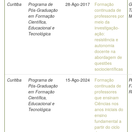
Curitiba
Programa de
28-Ago-2017
Formação
G
Pós-Graduação
continuada de
T
em Formação
professores por
M
Científica,
meio da
Educacional e
investigação-
Tecnológica
ação:
resistência e
autonomia
docente na
abordagem de
questões
sociocientíficas
Curitiba
Programa de
15-Ago-2024
Formação
P
Pós-Graduação
continuada de
F
em Formação
professores
R
Científica,
que ensinam
Educacional e
Ciências nos
Tecnológica
anos iniciais do
ensino
fundamental a
partir do ciclo