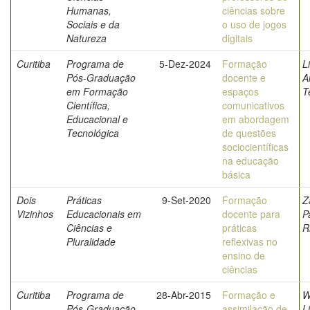
Humanas,
ciências sobre
Sociais e da
o uso de jogos
Natureza
digitais
Curitiba
Programa de
5-Dez-2024
Formação
L
Pós-Graduação
docente e
A
em Formação
espaços
T
Científica,
comunicativos
Educacional e
em abordagem
Tecnológica
de questões
sociocientíficas
na educação
básica
Dois
Práticas
9-Set-2020
Formação
Z
Vizinhos
Educacionais em
docente para
P
Ciências e
práticas
R
Pluralidade
reflexivas no
ensino de
ciências
Curitiba
Programa de
28-Abr-2015
Formação e
W
Pós-Graduação
assimilação de
L