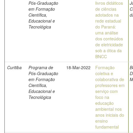
Pós-Graduação
livros didáticos
J
em Formação
de ciências
C
Científica,
adotados na
d
Educacional e
rede estadual
Tecnológica
do Paraná:
uma análise
dos conteúdos
de eletricidade
sob a ótica da
BNCC
Curitiba
Programa de
18-Mar-2022
Formação
B
Pós-Graduação
coletiva e
D
em Formação
colaborativa de
M
Científica,
professores em
Educacional e
serviço com
Tecnológica
foco na
educação
ambiental nos
anos iniciais do
ensino
fundamental