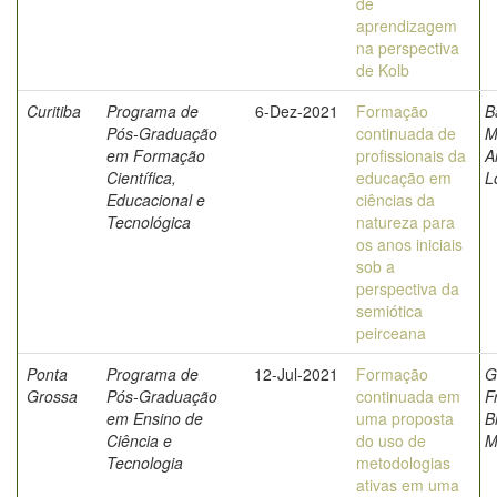
de
aprendizagem
na perspectiva
de Kolb
Curitiba
Programa de
6-Dez-2021
Formação
B
Pós-Graduação
continuada de
M
em Formação
profissionais da
A
Científica,
educação em
L
Educacional e
ciências da
Tecnológica
natureza para
os anos iniciais
sob a
perspectiva da
semiótica
peirceana
Ponta
Programa de
12-Jul-2021
Formação
G
Grossa
Pós-Graduação
continuada em
F
em Ensino de
uma proposta
B
Ciência e
do uso de
M
Tecnologia
metodologias
ativas em uma