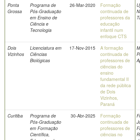
Ponta
Programa de
26-Mar-2020
Formação
Uj
Grossa
Pós-Graduação
continuada de
N
em Ensino de
professores da
T
Ciência e
educação
Tecnologia
infantil num
enfoque CTS
Dois
Licenciatura em
17-Nov-2015
A formação
M
Vizinhos
Ciências
continuada de
P
Biológicas
professores de
A
ciências do
ensino
fundamental II
da rede pública
de Dois
Vizinhos,
Paraná
Curitiba
Programa de
30-Abr-2025
Formação
F
Pós-Graduação
continuada de
J
em Formação
professores de
F
Científica,
ciências no
R