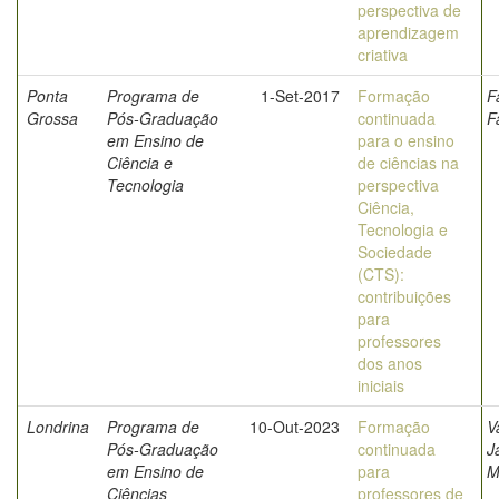
perspectiva de
aprendizagem
criativa
Ponta
Programa de
1-Set-2017
Formação
F
Grossa
Pós-Graduação
continuada
F
em Ensino de
para o ensino
Ciência e
de ciências na
Tecnologia
perspectiva
Ciência,
Tecnologia e
Sociedade
(CTS):
contribuições
para
professores
dos anos
iniciais
Londrina
Programa de
10-Out-2023
Formação
V
Pós-Graduação
continuada
J
em Ensino de
para
M
Ciências
professores de