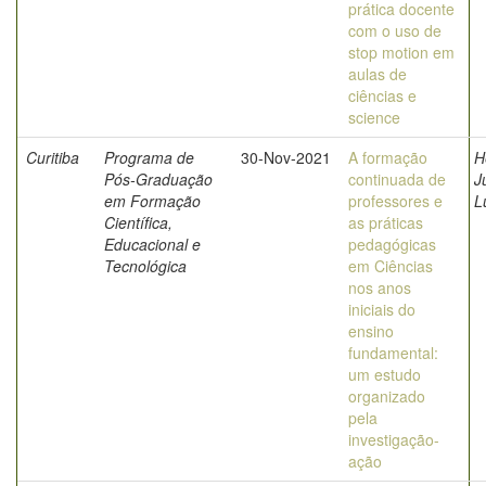
prática docente
com o uso de
stop motion em
aulas de
ciências e
science
Curitiba
Programa de
30-Nov-2021
A formação
H
Pós-Graduação
continuada de
J
em Formação
professores e
L
Científica,
as práticas
Educacional e
pedagógicas
Tecnológica
em Ciências
nos anos
iniciais do
ensino
fundamental:
um estudo
organizado
pela
investigação-
ação