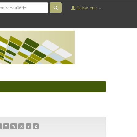
Entrar em:
V
W
X
Y
Z