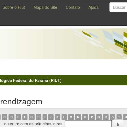
Sobre o Riut
Mapa do Site
Contato
Ajuda
lógica Federal do Paraná (RIUT)
prendizagem
C
D
E
F
G
H
I
J
K
L
M
N
O
P
Q
R
S
T
U
ou entre com as primeiras letras: