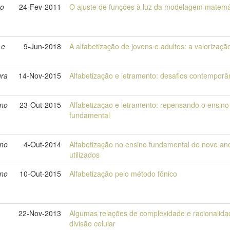
no
24-Fev-2011
O ajuste de funções à luz da modelagem matemá
 e
9-Jun-2018
A alfabetização de jovens e adultos: a valorizaç
ura
14-Nov-2015
Alfabetização e letramento: desafios contemporân
ino
23-Out-2015
Alfabetização e letramento: repensando o ensino 
fundamental
ino
4-Out-2014
Alfabetização no ensino fundamental de nove an
utilizados
ino
10-Out-2015
Alfabetização pelo método fônico
22-Nov-2013
Algumas relações de complexidade e racionalida
divisão celular