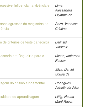
cessível influencia na vivência e
Lima,
Alessandra
Olympio de
essoas egressas do magistério no
Ariza, Vanessa
rência
Cristina
e critérios de teste da técnica
Belinski,
Vladimir
 baseado em Roguelike para o
Miotto, Jefferson
Rocker
Silva, Daniel
Sousa da
zagem do ensino fundamental II
Rodrigues,
Adrielle da Silva
ficuldade de aprendizagem
Littig, Neusa
Marli Rauch