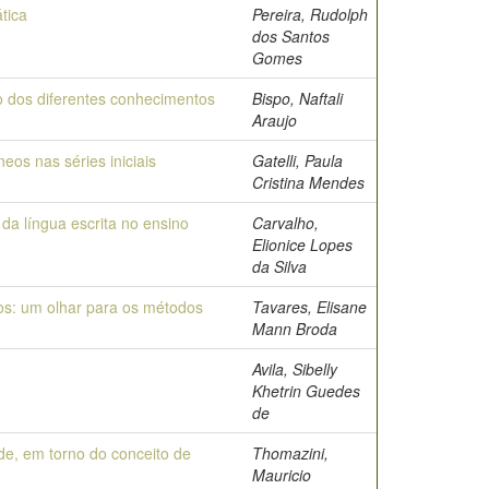
tica
Pereira, Rudolph
dos Santos
Gomes
ão dos diferentes conhecimentos
Bispo, Naftali
Araujo
eos nas séries iniciais
Gatelli, Paula
Cristina Mendes
da língua escrita no ensino
Carvalho,
Elionice Lopes
da Silva
os: um olhar para os métodos
Tavares, Elisane
Mann Broda
Avila, Sibelly
Khetrin Guedes
de
de, em torno do conceito de
Thomazini,
Mauricio