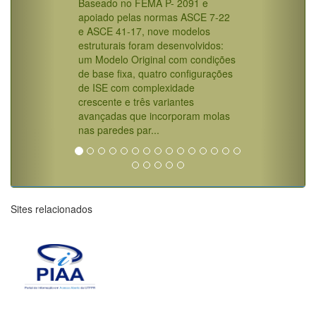
Baseado no FEMA P- 2091 e
apoiado pelas normas ASCE 7-22
e ASCE 41-17, nove modelos
estruturais foram desenvolvidos:
um Modelo Original com condições
de base fixa, quatro configurações
de ISE com complexidade
crescente e três variantes
avançadas que incorporam molas
nas paredes par...
Sites relacionados