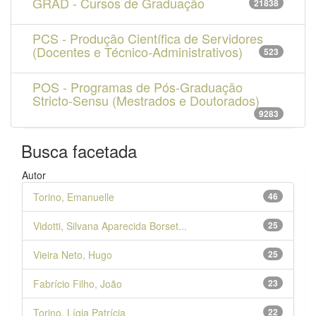
GRAD - Cursos de Graduação
21838
PCS - Produção Científica de Servidores
(Docentes e Técnico-Administrativos)
523
POS - Programas de Pós-Graduação
Stricto-Sensu (Mestrados e Doutorados)
9283
Busca facetada
Autor
Torino, Emanuelle
46
Vidotti, Silvana Aparecida Borset...
25
Vieira Neto, Hugo
25
Fabrício Filho, João
23
Torino, Lígia Patrícia
22