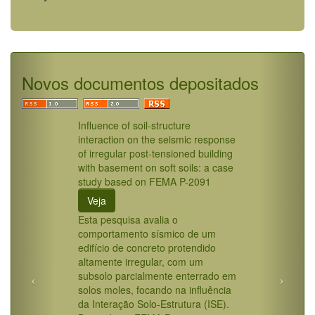
Novos documentos depositados
Influence of soil-structure
interaction on the seismic response
of irregular post-tensioned building
with basement on soft soils: a case
study based on FEMA P-2091
Veja
Esta pesquisa avalia o
comportamento sísmico de um
edifício de concreto protendido
altamente irregular, com um
subsolo parcialmente enterrado em
solos moles, focando na influência
da Interação Solo-Estrutura (ISE).