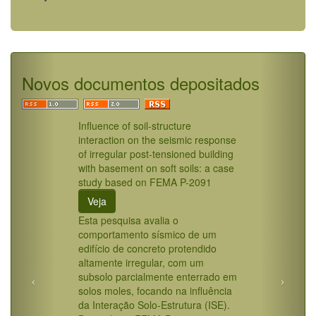
Novos documentos depositados
Influence of soil-structure
interaction on the seismic response
of irregular post-tensioned building
with basement on soft soils: a case
study based on FEMA P-2091
Veja
Esta pesquisa avalia o
comportamento sísmico de um
edifício de concreto protendido
altamente irregular, com um
subsolo parcialmente enterrado em
solos moles, focando na influência
da Interação Solo-Estrutura (ISE).