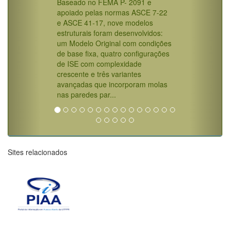
Baseado no FEMA P- 2091 e
apoiado pelas normas ASCE 7-22
e ASCE 41-17, nove modelos
estruturais foram desenvolvidos:
um Modelo Original com condições
de base fixa, quatro configurações
de ISE com complexidade
crescente e três variantes
avançadas que incorporam molas
nas paredes par...
Sites relacionados