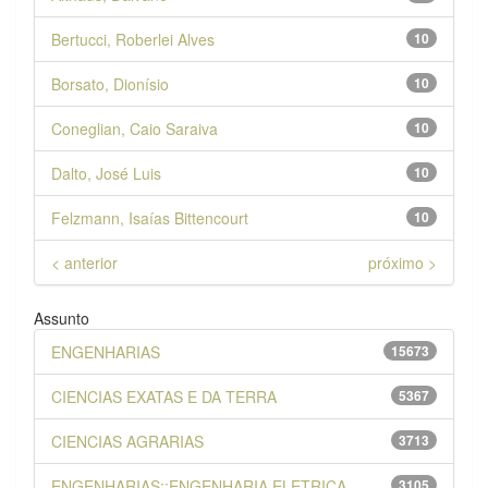
Bertucci, Roberlei Alves
10
Borsato, Dionísio
10
Coneglian, Caio Saraiva
10
Dalto, José Luis
10
Felzmann, Isaías Bittencourt
10
< anterior
próximo >
Assunto
ENGENHARIAS
15673
CIENCIAS EXATAS E DA TERRA
5367
CIENCIAS AGRARIAS
3713
ENGENHARIAS::ENGENHARIA ELETRICA
3105