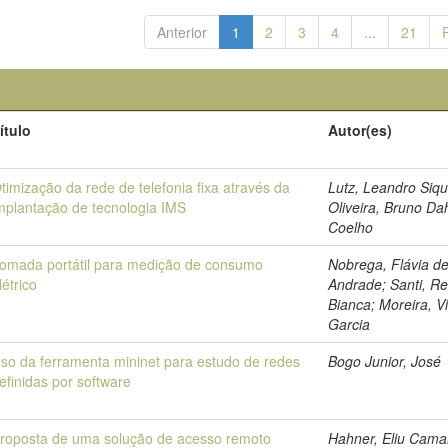
Anterior
1
2
3
4
...
21
ítulo
Autor(es)
timização da rede de telefonia fixa através da
Lutz, Leandro Siqu
mplantação de tecnologia IMS
Oliveira, Bruno Da
Coelho
omada portátil para medição de consumo
Nobrega, Flávia d
létrico
Andrade; Santi, R
Bianca; Moreira, Vi
Garcia
so da ferramenta mininet para estudo de redes
Bogo Junior, José
efinidas por software
roposta de uma solução de acesso remoto
Hahner, Eliu Cama