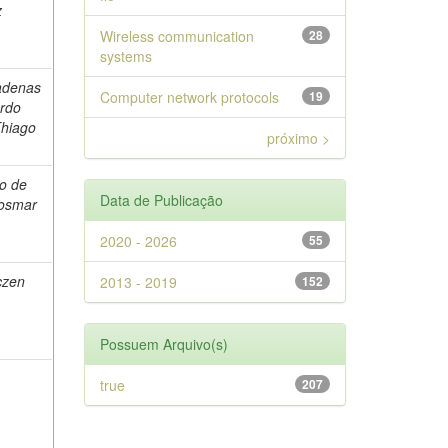
z
Wireless communication
28
systems
adenas
Computer network protocols
19
ardo
Thiago
próximo >
to de
Data de Publicação
Josmar
2020 - 2026
55
czen
2013 - 2019
152
Possuem Arquivo(s)
true
207