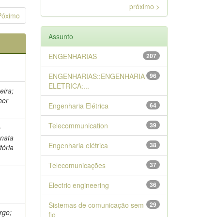
próximo >
Póximo
Assunto
ENGENHARIAS
207
ENGENHARIAS::ENGENHARIA
96
ELETRICA:...
eira;
her
Engenharia Elétrica
64
Telecommunication
39
e
enata
Engenharia elétrica
38
tória
Telecomunicações
37
Electric engineering
36
Sistemas de comunicação sem
29
rgo;
fio