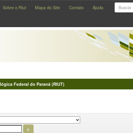
Sobre o Riut
Mapa do Site
Contato
Ajuda
lógica Federal do Paraná (RIUT)