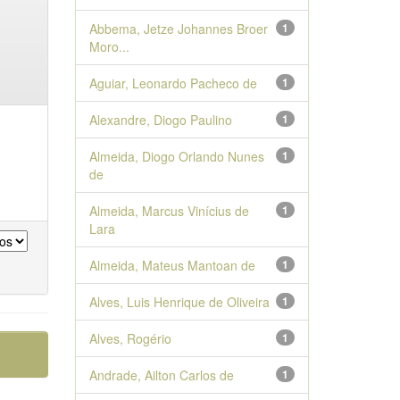
Abbema, Jetze Johannes Broer
1
Moro...
Aguiar, Leonardo Pacheco de
1
Alexandre, Diogo Paulino
1
Almeida, Diogo Orlando Nunes
1
de
Almeida, Marcus Vinícius de
1
Lara
Almeida, Mateus Mantoan de
1
Alves, Luis Henrique de Oliveira
1
Alves, Rogério
1
Andrade, Ailton Carlos de
1