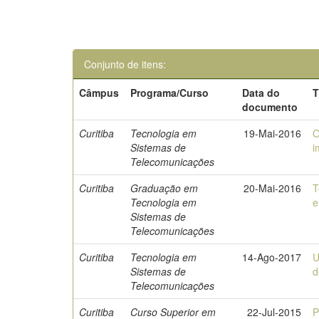
Conjunto de itens:
Câmpus
Programa/Curso
Data do
T
documento
Curitiba
Tecnologia em
19-Mai-2016
O
Sistemas de
i
Telecomunicações
Curitiba
Graduação em
20-Mai-2016
T
Tecnologia em
e
Sistemas de
Telecomunicações
Curitiba
Tecnologia em
14-Ago-2017
U
Sistemas de
d
Telecomunicações
Curitiba
Curso Superior em
22-Jul-2015
P