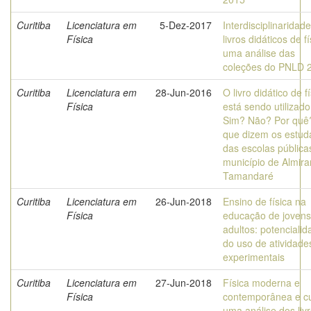
Curitiba
Licenciatura em
5-Dez-2017
Interdisciplinaridad
Física
livros didáticos de fí
uma análise das
coleções do PNLD 
Curitiba
Licenciatura em
28-Jun-2016
O livro didático de f
Física
está sendo utilizad
Sim? Não? Por quê?
que dizem os estud
das escolas pública
município de Almira
Tamandaré
Curitiba
Licenciatura em
26-Jun-2018
Ensino de física na
Física
educação de jovens
adultos: potenciali
do uso de atividade
experimentais
Curitiba
Licenciatura em
27-Jun-2018
Física moderna e
Física
contemporânea e cu
uma análise dos liv