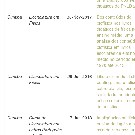
didáticos do PNLD 
Curitiba
Licenciatura em
30-Nov-2017
Dos conteúdos de
Física
biofísica nos livros
didáticos de física n
ensino médio: uma
análise dos conteú
biofísica em livros
escolares de ensino
médio no período e
1970 até 2015
Curitiba
Licenciatura em
29-Jun-2016
Like a drum don't s
Física
beating: uma anális
sobre ciência, tecno
sociedade, ambient
arte e cultura no en
de acústica
Curitiba
Curso de
7-Jun-2018
Inteligências múltip
Licenciatura em
ensino de inglês e
Letras Português
sala de recursos: 