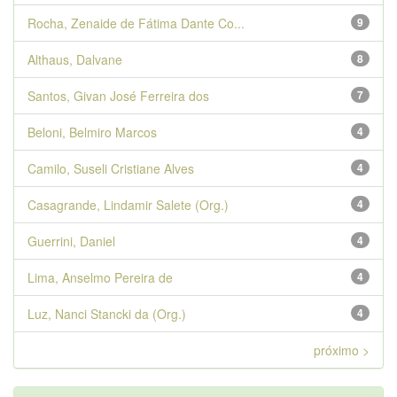
Rocha, Zenaide de Fátima Dante Co...
9
Althaus, Dalvane
8
Santos, Givan José Ferreira dos
7
Beloni, Belmiro Marcos
4
Camilo, Suseli Cristiane Alves
4
Casagrande, Lindamir Salete (Org.)
4
Guerrini, Daniel
4
Lima, Anselmo Pereira de
4
Luz, Nanci Stancki da (Org.)
4
próximo >