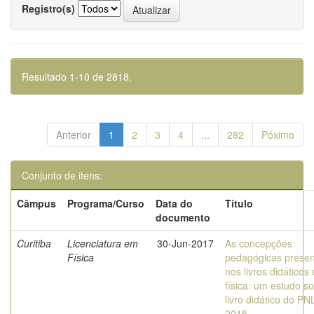
Registro(s)
Resultado 1-10 de 2818.
Anterior
1
2
3
4
...
282
Póximo
Conjunto de itens:
Câmpus
Programa/Curso
Data do
Título
documento
Curitiba
Licenciatura em
30-Jun-2017
As concepções
Física
pedagógicas presen
nos livros didáticos
física: um estudo s
livro didático do P
2015