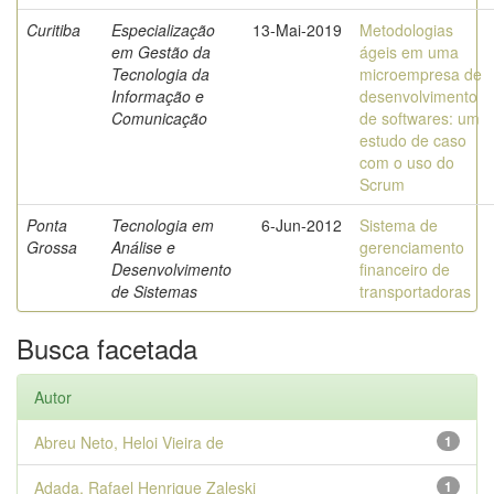
Curitiba
Especialização
13-Mai-2019
Metodologias
em Gestão da
ágeis em uma
Tecnologia da
microempresa de
Informação e
desenvolvimento
Comunicação
de softwares: um
estudo de caso
com o uso do
Scrum
Ponta
Tecnologia em
6-Jun-2012
Sistema de
Grossa
Análise e
gerenciamento
Desenvolvimento
financeiro de
de Sistemas
transportadoras
Busca facetada
Autor
Abreu Neto, Heloi Vieira de
1
Adada, Rafael Henrique Zaleski
1