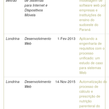
Beltrao
de Sistemas
modelagem de
para Internet e
software web por
Dispositivos
empresas e
Móveis
instituições de
ensino do
sudoeste do
Paraná
Londrina
Desenvolvimento
1-Fev-2013
Aplicando a
Web
engenharia de
requisitos com o
processo
unificado: um
estudo de caso
para sistemas
Web
Londrina
Desenvolvimento
14-Nov-2015
Automatização do
Web
processo de
cálculo e
prescrição de
nutrição
parenteral do