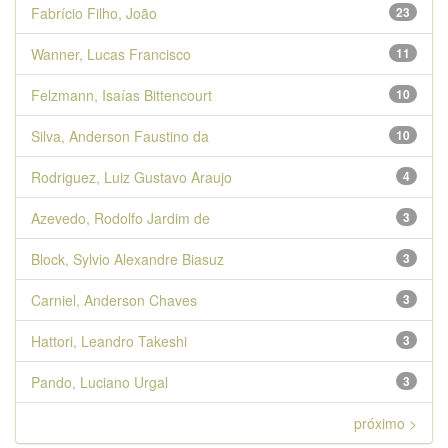
Fabrício Filho, João
23
Wanner, Lucas Francisco
11
Felzmann, Isaías Bittencourt
10
Silva, Anderson Faustino da
10
Rodriguez, Luiz Gustavo Araujo
4
Azevedo, Rodolfo Jardim de
3
Block, Sylvio Alexandre Biasuz
3
Carniel, Anderson Chaves
3
Hattori, Leandro Takeshi
3
Pando, Luciano Urgal
3
próximo >