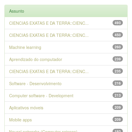
Assunto
CIENCIAS EXATAS E DA TERRA::CIENC...
493
CIENCIAS EXATAS E DA TERRA::CIENC...
450
Machine learning
260
Aprendizado do computador
239
CIENCIAS EXATAS E DA TERRA::CIENC...
235
Software - Desenvolvimento
216
Computer software - Development
213
Aplicativos móveis
209
Mobile apps
209
Neural networks (Computer science)
193