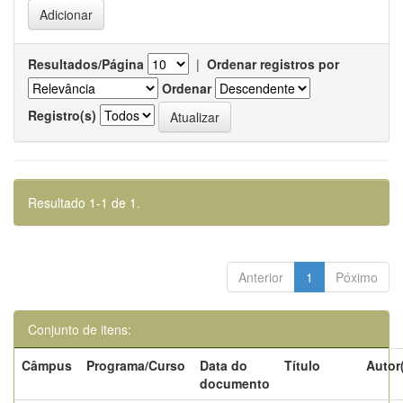
Resultados/Página
|
Ordenar registros por
Ordenar
Registro(s)
Resultado 1-1 de 1.
Anterior
1
Póximo
Conjunto de itens:
Câmpus
Programa/Curso
Data do
Título
Autor
documento