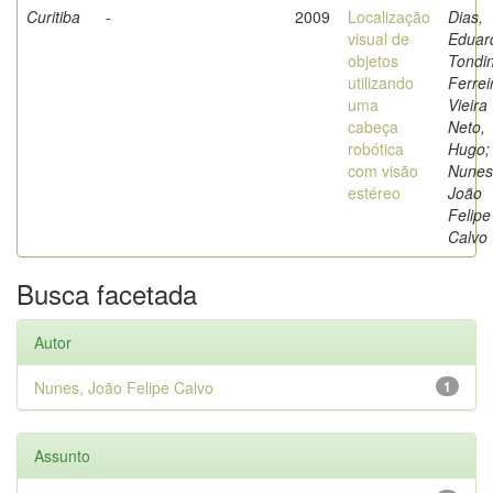
Curitiba
-
2009
Localização
Dias,
visual de
Eduar
objetos
Tondi
utilizando
Ferrei
uma
Vieira
cabeça
Neto,
robótica
Hugo;
com visão
Nunes
estéreo
João
Felipe
Calvo
Busca facetada
Autor
Nunes, João Felipe Calvo
1
Assunto