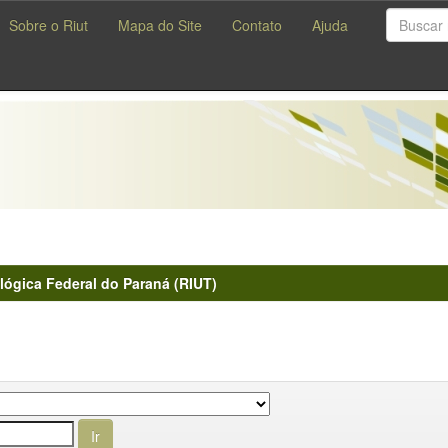
Sobre o Riut
Mapa do Site
Contato
Ajuda
lógica Federal do Paraná (RIUT)