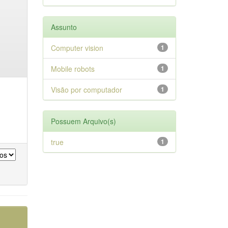
Assunto
Computer vision
1
Mobile robots
1
Visão por computador
1
Possuem Arquivo(s)
true
1