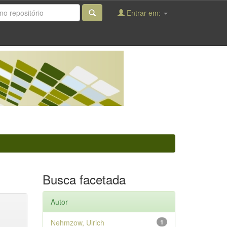
Entrar em:
Busca facetada
Autor
Nehmzow, Ulrich
1