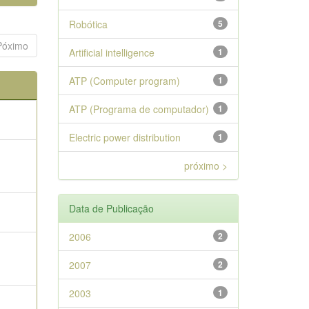
Robótica
5
Póximo
Artificial intelligence
1
ATP (Computer program)
1
ATP (Programa de computador)
1
Electric power distribution
1
próximo >
Data de Publicação
2006
2
2007
2
2003
1