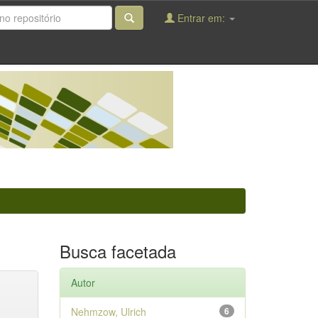
Entrar em:
Busca facetada
Autor
Nehmzow, Ulrich
6