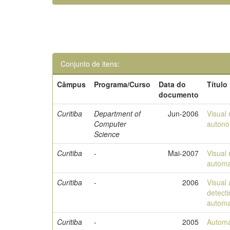
Conjunto de itens:
Câmpus
Programa/Curso
Data do
Título
documento
Curitiba
Department of
Jun-2006
Visual 
Computer
autono
Science
Curitiba
-
Mai-2007
Visual 
automat
Curitiba
-
2006
Visual 
detect
automat
Curitiba
-
2005
Automa