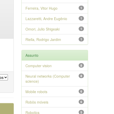
Ferreira, Vitor Hugo
1
Lazzaretti, Andre Eugênio
1
Omori, Julio Shigeaki
1
Riella, Rodrigo Jardim
1
Assunto
Computer vision
8
Neural networks (Computer
8
science)
Mobile robots
6
Robôs móveis
6
Robotics
5