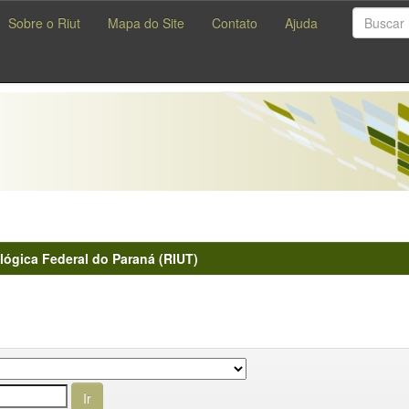
Sobre o Riut
Mapa do Site
Contato
Ajuda
lógica Federal do Paraná (RIUT)