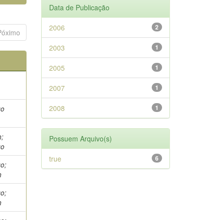
Data de Publicação
2006
2
Póximo
2003
1
2005
1
2007
1
2008
1
go
h;
Possuem Arquivo(s)
go
true
6
go;
h
go;
h