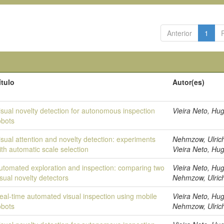
Anterior
1
ítulo
Autor(es)
isual novelty detection for autonomous inspection
Vieira Neto, Hu
obots
isual attention and novelty detection: experiments
Nehmzow, Ulric
ith automatic scale selection
Vieira Neto, Hu
utomated exploration and inspection: comparing two
Vieira Neto, Hu
isual novelty detectors
Nehmzow, Ulric
eal-time automated visual inspection using mobile
Vieira Neto, Hu
obots
Nehmzow, Ulric