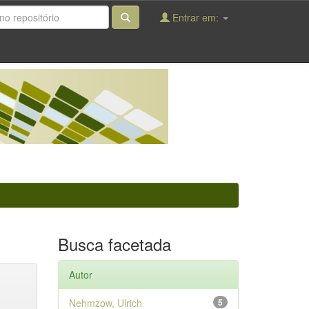
Entrar em:
Busca facetada
Autor
Nehmzow, Ulrich
5