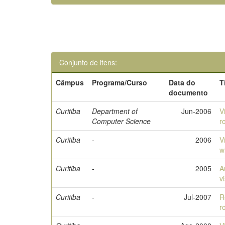
Conjunto de itens:
Câmpus
Programa/Curso
Data do
T
documento
Curitiba
Department of
Jun-2006
V
Computer Science
r
Curitiba
-
2006
V
w
Curitiba
-
2005
A
v
Curitiba
-
Jul-2007
R
r