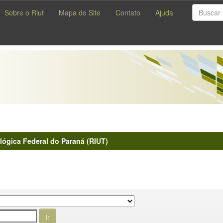
Sobre o Riut
Mapa do Site
Contato
Ajuda
lógica Federal do Paraná (RIUT)