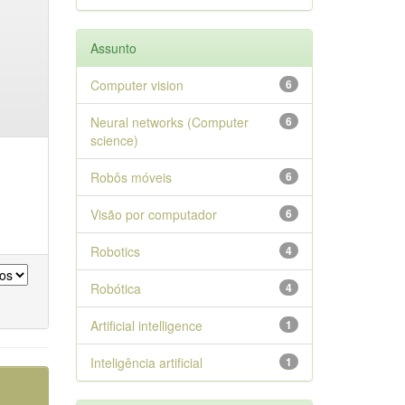
Assunto
Computer vision
6
Neural networks (Computer
6
science)
Robôs móveis
6
Visão por computador
6
Robotics
4
Robótica
4
Artificial intelligence
1
Inteligência artificial
1