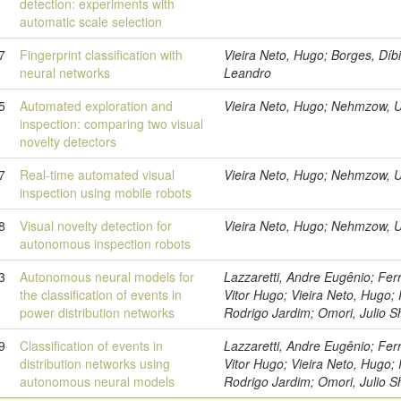
detection: experiments with
automatic scale selection
7
Fingerprint classification with
Vieira Neto, Hugo; Borges, Díb
neural networks
Leandro
5
Automated exploration and
Vieira Neto, Hugo; Nehmzow, U
inspection: comparing two visual
novelty detectors
7
Real-time automated visual
Vieira Neto, Hugo; Nehmzow, U
inspection using mobile robots
8
Visual novelty detection for
Vieira Neto, Hugo; Nehmzow, U
autonomous inspection robots
3
Autonomous neural models for
Lazzaretti, Andre Eugênio; Ferr
the classification of events in
Vitor Hugo; Vieira Neto, Hugo; R
power distribution networks
Rodrigo Jardim; Omori, Julio S
9
Classification of events in
Lazzaretti, Andre Eugênio; Ferr
distribution networks using
Vitor Hugo; Vieira Neto, Hugo; R
autonomous neural models
Rodrigo Jardim; Omori, Julio S