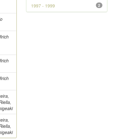
1997 - 1999
2
io
lrich
lrich
lrich
eira,
iella,
higeaki
eira,
iella,
higeaki