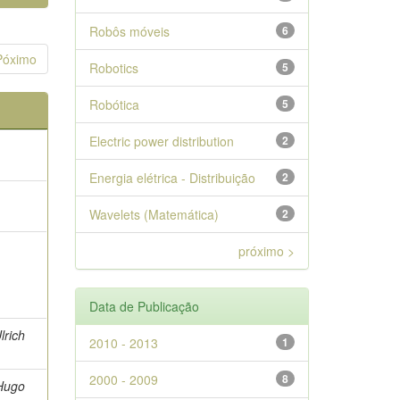
Robôs móveis
6
Póximo
Robotics
5
Robótica
5
Electric power distribution
2
Energia elétrica - Distribuição
2
Wavelets (Matemática)
2
próximo >
Data de Publicação
lrich
2010 - 2013
1
2000 - 2009
8
 Hugo