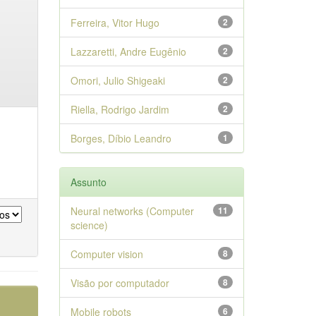
Ferreira, Vitor Hugo
2
Lazzaretti, Andre Eugênio
2
Omori, Julio Shigeaki
2
Riella, Rodrigo Jardim
2
Borges, Díbio Leandro
1
Assunto
Neural networks (Computer
11
science)
Computer vision
8
Visão por computador
8
Mobile robots
6