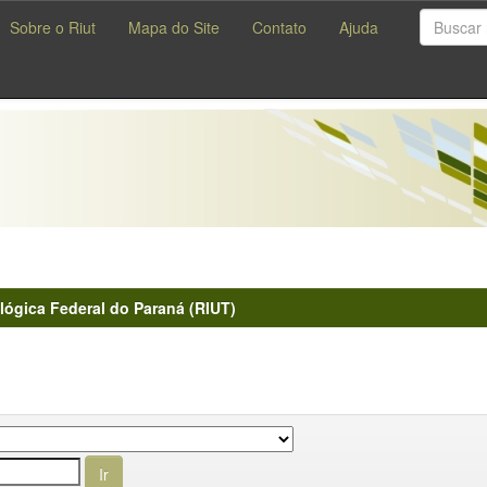
Sobre o Riut
Mapa do Site
Contato
Ajuda
lógica Federal do Paraná (RIUT)