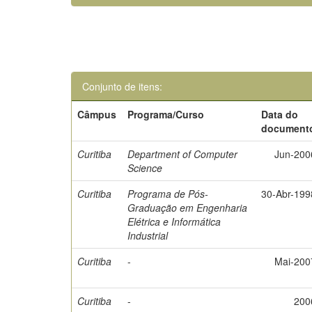
Conjunto de itens:
Câmpus
Programa/Curso
Data do
document
Curitiba
Department of Computer
Jun-200
Science
Curitiba
Programa de Pós-
30-Abr-199
Graduação em Engenharia
Elétrica e Informática
Industrial
Curitiba
-
Mai-200
Curitiba
-
200