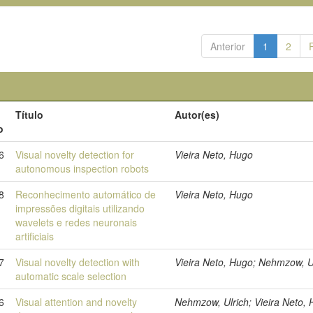
Anterior
1
2
Título
Autor(es)
o
6
Visual novelty detection for
Vieira Neto, Hugo
autonomous inspection robots
8
Reconhecimento automático de
Vieira Neto, Hugo
impressões digitais utilizando
wavelets e redes neuronais
artificiais
7
Visual novelty detection with
Vieira Neto, Hugo; Nehmzow, U
automatic scale selection
6
Visual attention and novelty
Nehmzow, Ulrich; Vieira Neto,