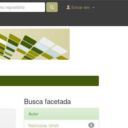
Entrar em:
Busca facetada
Autor
Nehmzow, Ulrich
6