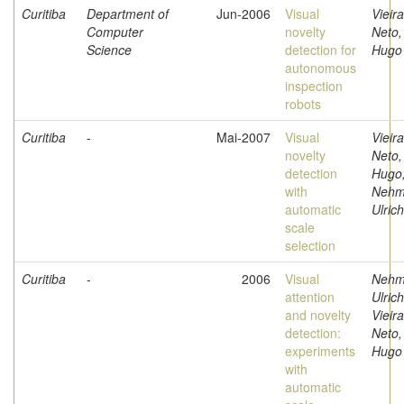
Curitiba
Department of
Jun-2006
Visual
Vieira
Computer
novelty
Neto,
Science
detection for
Hugo
autonomous
inspection
robots
Curitiba
-
Mai-2007
Visual
Vieira
novelty
Neto,
detection
Hugo
with
Nehm
automatic
Ulrich
scale
selection
Curitiba
-
2006
Visual
Nehm
attention
Ulrich
and novelty
Vieira
detection:
Neto,
experiments
Hugo
with
automatic