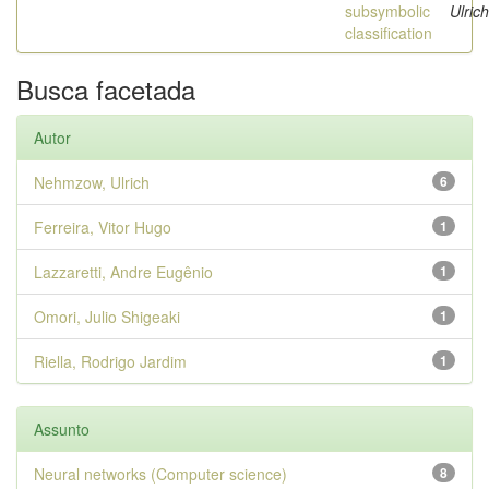
subsymbolic
Ulrich
classification
Busca facetada
Autor
Nehmzow, Ulrich
6
Ferreira, Vitor Hugo
1
Lazzaretti, Andre Eugênio
1
Omori, Julio Shigeaki
1
Riella, Rodrigo Jardim
1
Assunto
Neural networks (Computer science)
8