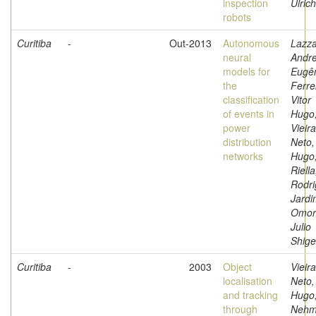
inspection
Ulrich
robots
Curitiba
-
Out-2013
Autonomous
Lazzar
neural
Andr
models for
Eugên
the
Ferre
classification
Vitor
of events in
Hugo
power
Vieira
distribution
Neto,
networks
Hugo
Riella
Rodri
Jardi
Omori
Julio
Shige
Curitiba
-
2003
Object
Vieira
localisation
Neto,
and tracking
Hugo
through
Nehm