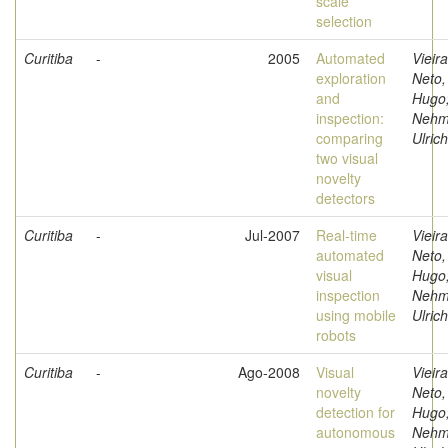
scale
selection
Curitiba
-
2005
Automated
Vieira
exploration
Neto,
and
Hugo
inspection:
Nehm
comparing
Ulrich
two visual
novelty
detectors
Curitiba
-
Jul-2007
Real-time
Vieira
automated
Neto,
visual
Hugo
inspection
Nehm
using mobile
Ulrich
robots
Curitiba
-
Ago-2008
Visual
Vieira
novelty
Neto,
detection for
Hugo
autonomous
Nehm