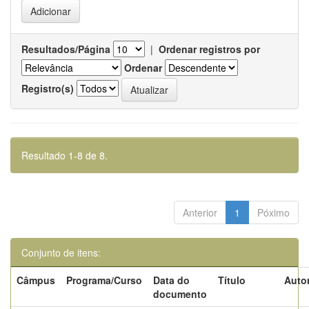
Resultados/Página
|
Ordenar registros por
Ordenar
Registro(s)
Resultado 1-8 de 8.
Anterior
1
Póximo
Conjunto de itens:
Câmpus
Programa/Curso
Data do
Título
Autor
documento