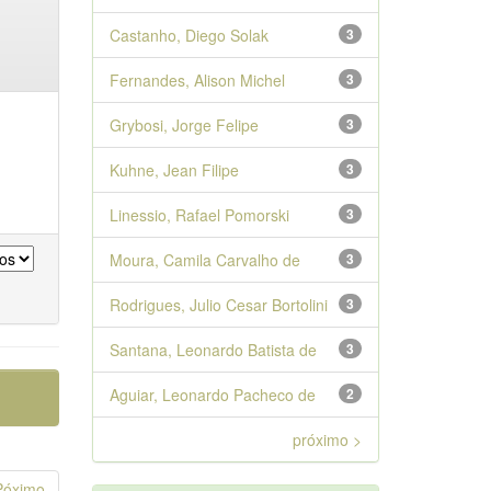
Castanho, Diego Solak
3
Fernandes, Alison Michel
3
Grybosi, Jorge Felipe
3
Kuhne, Jean Filipe
3
Linessio, Rafael Pomorski
3
Moura, Camila Carvalho de
3
Rodrigues, Julio Cesar Bortolini
3
Santana, Leonardo Batista de
3
Aguiar, Leonardo Pacheco de
2
próximo >
Póximo