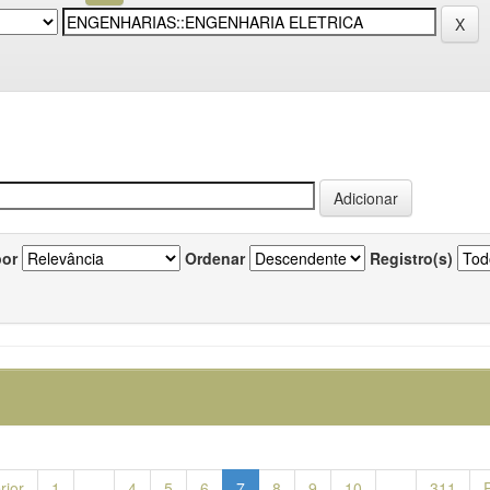
por
Ordenar
Registro(s)
rior
1
...
4
5
6
7
8
9
10
...
311