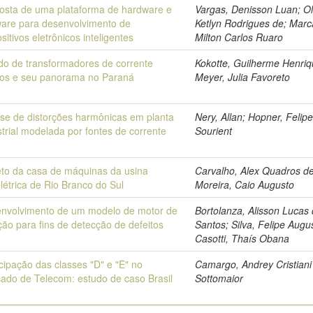
osta de uma plataforma de hardware e
Vargas, Denisson Luan; Oli
ware para desenvolvimento de
Ketlyn Rodrigues de; Marc
sitivos eletrônicos inteligentes
Milton Carlos Ruaro
do de transformadores de corrente
Kokotte, Guilherme Henriq
cos e seu panorama no Paraná
Meyer, Julia Favoreto
ise de distorções harmônicas em planta
Nery, Allan; Hopner, Felip
strial modelada por fontes de corrente
Sourient
eto da casa de máquinas da usina
Carvalho, Alex Quadros de
elétrica de Rio Branco do Sul
Moreira, Caio Augusto
nvolvimento de um modelo de motor de
Bortolanza, Alisson Lucas
ção para fins de detecção de defeitos
Santos; Silva, Felipe Augu
Casotti, Thaís Obana
icipação das classes "D" e "E" no
Camargo, Andrey Cristiani
ado de Telecom: estudo de caso Brasil
Sottomaior