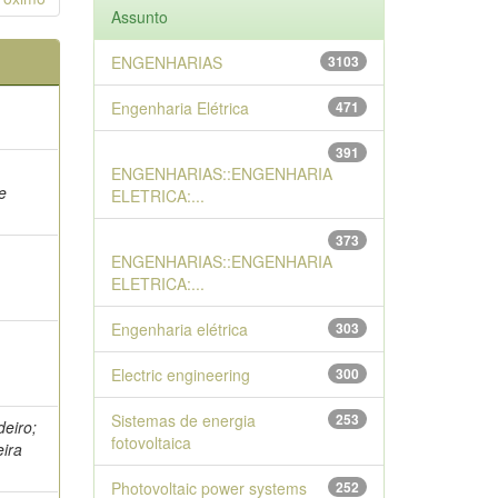
Assunto
ENGENHARIAS
3103
Engenharia Elétrica
471
391
ENGENHARIAS::ENGENHARIA
e
ELETRICA:...
373
ENGENHARIAS::ENGENHARIA
ELETRICA:...
Engenharia elétrica
303
Electric engineering
300
Sistemas de energia
253
eiro;
fotovoltaica
eira
Photovoltaic power systems
252