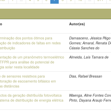
lo
Autor(es)
rminação dos pontos ótimos para
Damasceno, Jéssica Pêgo
ação de indicadores de faltas em redes
Gomes; Amaral, Renata D
stribuição
Cássia Sanches do
antação de um piranômetro termoelétrico
Almeida, Laís Tamara de
TFPR para análise do potencial de
gia solar nesta localidade
 de sensores resistivos para
Dias, Rafael Bressan
toração de escoamento bifásico em
as distâncias
ctos da geração distribuída fotovoltaica
Waenga, Aline Fontes Cord
istema de distribuição de energia elétrica
Pinto, Dayana Araujo Ferr