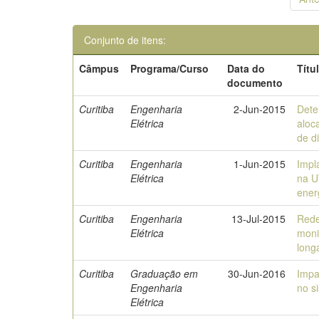
Conjunto de itens:
Câmpus
Programa/Curso
Data do
Títu
documento
Curitiba
Engenharia
2-Jun-2015
Dete
Elétrica
aloc
de di
Curitiba
Engenharia
1-Jun-2015
Impl
Elétrica
na U
ener
Curitiba
Engenharia
13-Jul-2015
Rede
Elétrica
moni
long
Curitiba
Graduação em
30-Jun-2016
Impa
Engenharia
no s
Elétrica