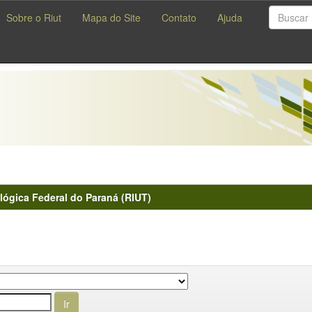
Sobre o Riut
Mapa do Site
Contato
Ajuda
lógica Federal do Paraná (RIUT)