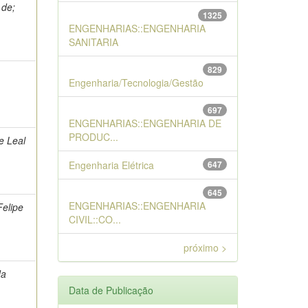
 de;
1325
ENGENHARIAS::ENGENHARIA
SANITARIA
829
Engenharia/Tecnologia/Gestão
697
ENGENHARIAS::ENGENHARIA DE
PRODUC...
e Leal
Engenharia Elétrica
647
645
ENGENHARIAS::ENGENHARIA
Felipe
CIVIL::CO...
próximo >
da
Data de Publicação