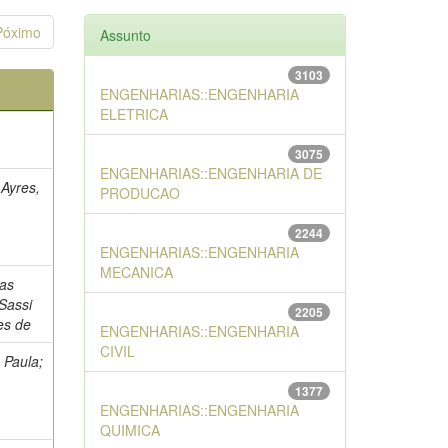
Póximo
Assunto
3103
ENGENHARIAS::ENGENHARIA
ELETRICA
3075
ENGENHARIAS::ENGENHARIA DE
 Ayres,
PRODUCAO
2244
ENGENHARIAS::ENGENHARIA
MECANICA
nas
 Sassi
2205
es de
ENGENHARIAS::ENGENHARIA
CIVIL
 Paula;
1377
ENGENHARIAS::ENGENHARIA
QUIMICA