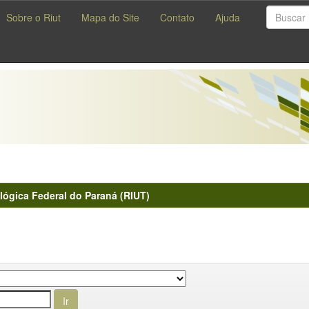
Sobre o Riut
Mapa do Site
Contato
Ajuda
lógica Federal do Paraná (RIUT)