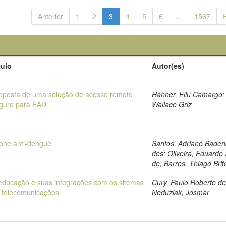
Anterior
1
2
3
4
5
6
...
1567
tulo
Autor(es)
oposta de uma solução de acesso remoto
Hahner, Eliu Camargo;
guro para EAD
Wallace Griz
one anti-dengue
Santos, Adriano Bade
dos; Oliveira, Eduardo
de; Barros, Thiago Brit
educação e suas integrações com os sitemas
Cury, Paulo Roberto de
 telecomunicações
Neduziak, Josmar