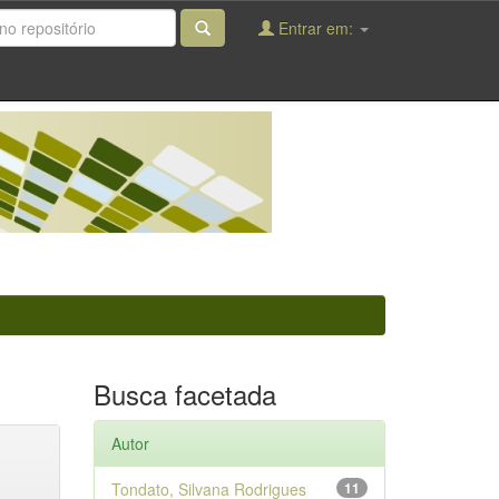
Entrar em:
Busca facetada
Autor
Tondato, Silvana Rodrigues
11