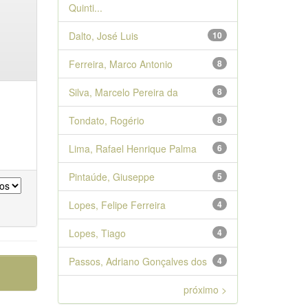
Quinti...
Dalto, José Luis
10
Ferreira, Marco Antonio
8
Silva, Marcelo Pereira da
8
Tondato, Rogério
8
Lima, Rafael Henrique Palma
6
Pintaúde, Giuseppe
5
Lopes, Felipe Ferreira
4
Lopes, Tiago
4
Passos, Adriano Gonçalves dos
4
próximo >