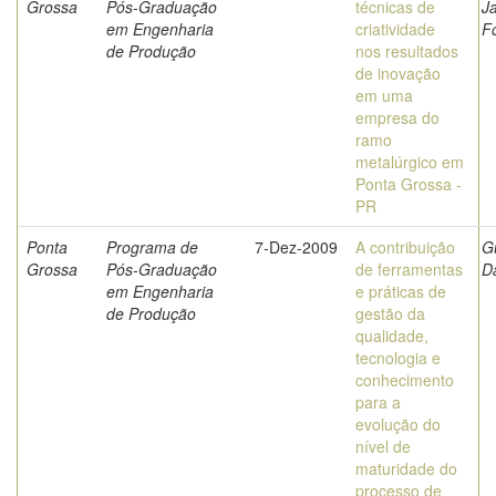
Grossa
Pós-Graduação
técnicas de
J
em Engenharia
criatividade
F
de Produção
nos resultados
de inovação
em uma
empresa do
ramo
metalúrgico em
Ponta Grossa -
PR
Ponta
Programa de
7-Dez-2009
A contribuição
G
Grossa
Pós-Graduação
de ferramentas
D
em Engenharia
e práticas de
de Produção
gestão da
qualidade,
tecnologia e
conhecimento
para a
evolução do
nível de
maturidade do
processo de