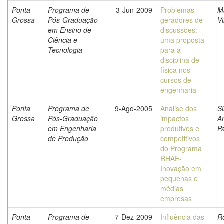
Ponta
Programa de
3-Jun-2009
Problemas
M
Grossa
Pós-Graduação
geradores de
Vi
em Ensino de
discussões:
Ciência e
uma proposta
Tecnologia
para a
disciplina de
física nos
cursos de
engenharia
Ponta
Programa de
9-Ago-2005
Análise dos
Si
Grossa
Pós-Graduação
impactos
A
em Engenharia
produtivos e
P
de Produção
competitivos
do Programa
RHAE-
Inovação em
pequenas e
médias
empresas
Ponta
Programa de
7-Dez-2009
Influência das
R