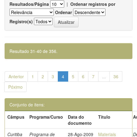
Resultados/Página
|
Ordenar registros por
Ordenar
Registro(s)
Resultado 31-40 de 356.
Anterior
1
2
3
4
5
6
7
...
36
Póximo
Conjunto de itens:
Câmpus
Programa/Curso
Data do
Título
A
documento
Curitiba
Programa de
28-Ago-2009
Materiais
D