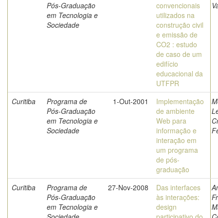
Pós-Graduação
convencionais
V
em Tecnologia e
utilizados na
Sociedade
construção civil
e emissão de
CO2 : estudo
de caso de um
edifício
educacional da
UTFPR
Curitiba
Programa de
1-Out-2001
Implementação
M
Pós-Graduação
de ambiente
Le
em Tecnologia e
Web para
Cr
Sociedade
informação e
Fe
interação em
um programa
de pós-
graduação
Curitiba
Programa de
27-Nov-2008
Das interfaces
A
Pós-Graduação
às interações:
F
em Tecnologia e
design
M
Sociedade
participativo do
C