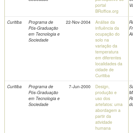
portal
V
BRoffice.org
Curitiba
Programa de
22-Nov-2004
Análise da
Ro
Pós-Graduação
influência da
F
em Tecnologia e
ocupação do
Ai
Sociedade
solo na
variação da
temperatura
em diferentes
localidades da
cidade de
Curitiba
Curitiba
Programa de
7-Jun-2000
Design,
S
Pós-Graduação
produção e
M
em Tecnologia e
uso dos
Ri
Sociedade
artefatos: uma
d
abordagem a
partir da
atividade
humana