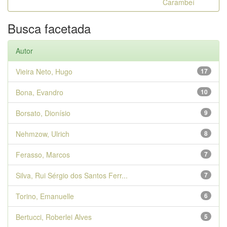
Carambeí
Busca facetada
Autor
Vieira Neto, Hugo
17
Bona, Evandro
10
Borsato, Dionísio
9
Nehmzow, Ulrich
8
Ferasso, Marcos
7
Silva, Rui Sérgio dos Santos Ferr...
7
Torino, Emanuelle
6
Bertucci, Roberlei Alves
5