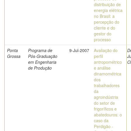
distribuição de
energia elétrica
no Brasil: a
percepção do
cliente e do
gestor do
processo
Ponta
Programa de
9-Jul-2007
Avaliação do
De
Grossa
Pós-Graduação
perfil
Ju
em Engenharia
antropométrico
C
de Produção
e análise
dinamométrica
dos
trabalhadores
da
agroindústria
do setor de
frigoríficos e
abatedouros: o
caso da
Perdigão -