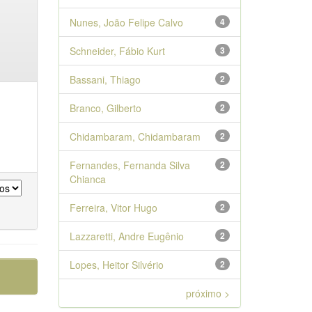
Nunes, João Felipe Calvo
4
Schneider, Fábio Kurt
3
Bassani, Thiago
2
Branco, Gilberto
2
Chidambaram, Chidambaram
2
Fernandes, Fernanda Silva
2
Chianca
Ferreira, Vitor Hugo
2
Lazzaretti, Andre Eugênio
2
Lopes, Heitor Silvério
2
próximo >