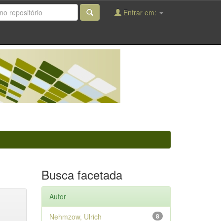
Entrar em:
Busca facetada
Autor
Nehmzow, Ulrich
8