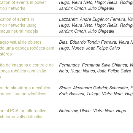
ication of events in power
Hugo; Vieira Neto, Hugo; Riella, Rodrig
ution networks
Jardim; Omori, Julio Shigeaki
ication of events in
Lazzaretti, Andre Eugênio; Ferreira, Vit
ution networks using
Hugo; Vieira Neto, Hugo; Riella, Rodrig
mous neural models
Jardim; Omori, Julio Shigeaki
ação visual de objetos
Dias, Eduardo Tondin Ferreira; Vieira N
ando uma cabeça robótica com
Hugo; Nunes, João Felipe Calvo
estéreo
ção de imagens e controle de
Fernandes, Fernanda Silva Chianca; Vi
beça robótica com visão
Neto, Hugo; Nunes, João Felipe Calvo
o
ipo de plataforma mecânica
Simas, Alexandre Gabriel; Schneider, 
xames imunoenzimáticos
Kurt; Bassani, Thiago; Vieira Neto, Hu
ental PCA: an alternative
Nehmzow, Ulrich; Vieira Neto, Hugo
ch for novelty detection