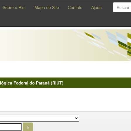
Sobre o Riut
Mapa do Site
Contato
Ajuda
lógica Federal do Paraná (RIUT)