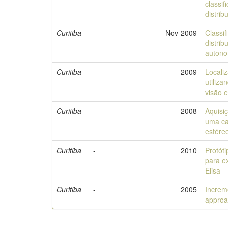
classif
distrib
Curitiba
-
Nov-2009
Classif
distrib
autono
Curitiba
-
2009
Localiz
utiliz
visão 
Curitiba
-
2008
Aquisi
uma ca
estére
Curitiba
-
2010
Protót
para e
Elisa
Curitiba
-
2005
Increm
approa