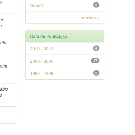
o
Robots
5
próximo >
or
o
Data de Publicação
eto,
2010 - 2013
6
2000 - 2009
17
eira
1997 - 1999
2
Fábio
go