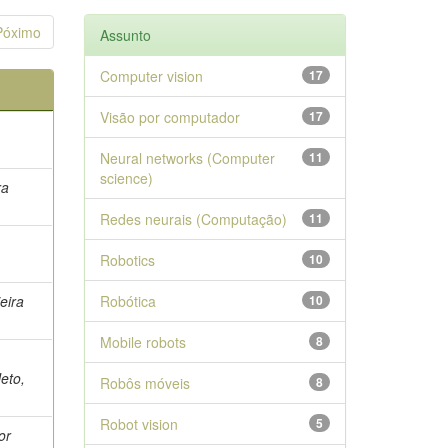
Póximo
Assunto
Computer vision
17
Visão por computador
17
Neural networks (Computer
11
science)
ra
Redes neurais (Computação)
11
Robotics
10
eira
Robótica
10
Mobile robots
8
Neto,
Robôs móveis
8
Robot vision
5
or