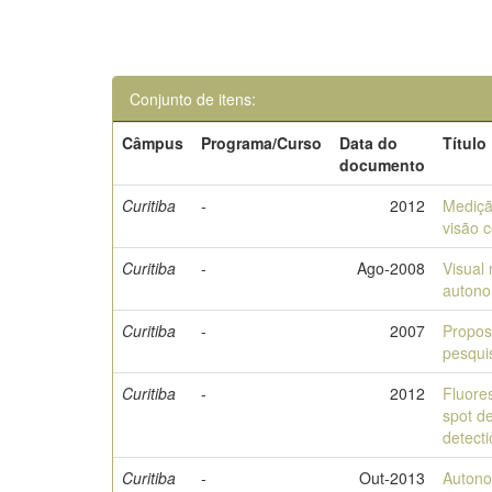
Conjunto de itens:
Câmpus
Programa/Curso
Data do
Título
documento
Curitiba
-
2012
Mediçã
visão 
Curitiba
-
Ago-2008
Visual 
autono
Curitiba
-
2007
Propos
pesqui
Curitiba
-
2012
Fluore
spot de
detect
Curitiba
-
Out-2013
Autono