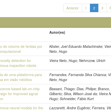
Anterior
1
2
3
Autor(es)
o do volume de feridas por
Köster, Joel Eduardo Matschinske; Viei
computacional
Neto, Hugo
novelty detection for
Vieira Neto, Hugo; Nehmzow, Ulrich
mous inspection robots
ta de uma plataforma para
Fernandes, Fernanda Silva Chianca; Vi
sa em visão robótica
Neto, Hugo
scence-based lab-on-chip
Bassani, Thiago; Dias, Philipe; Branco,
sign for improved signal
Gilberto; Silva, Wilson José da; Vieira 
ion
Hugo; Schneider, Fábio Kurt
mous neural models for the
Lazzaretti, Andre Eugênio; Ferreira, Vit