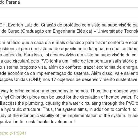
 do Paraná
, Everton Luiz de. Criação de protótipo com sistema supervisório p
de Curso (Graduação em Engenharia Elétrica) – Universidade Tecnoló
m artifício que a cada dia é mais difundido para trazer conforto e ec
residencial para um sistema de aquecimento de água, no qual, as tubu
ua aquecida. Para isso, foi desenvolvido um sistema supervisório de c
que circulará pelo PVC tenha um limite de temperatura satisfatório p
 o sistema proposto visa, além do conforto, trazer economia de energia
dade econômica da implementação do sistema. Além disso, vale salien
ações Unidas (ONU) nos 17 objetivos de desenvolvimento sustentável
 way to bring comfort and economy to homes. Thus, the proposed work a
inyl Chloride) pipes can be used for the circulation of heated water. F
l access the plumbing, causing the water circulating through the PVC to
hydraulic structure. Thus, the system aims, in addition to comfort, to 
udy of the economic viability of the implementation of the system. In a
ganization for sustainable development.
i/handle/1/9841