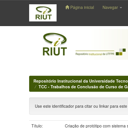
Página inicial
Navegar
Skip
navigation
Repositório Institucional da Universidade Tecno
TCC - Trabalhos de Conclusão de Curso de 
Use este identificador para citar ou linkar para este
Título:
Criação de protótipo com sistema