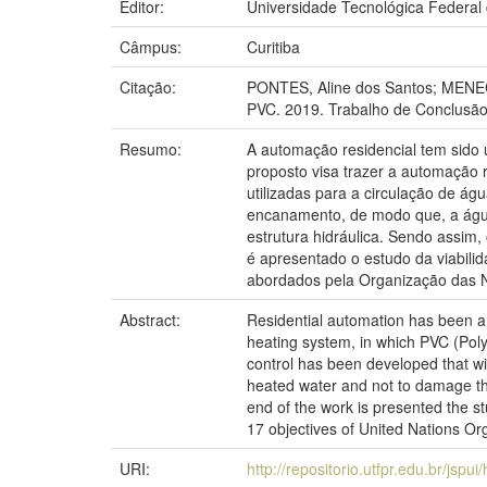
Editor:
Universidade Tecnológica Federal
Câmpus:
Curitiba
Citação:
PONTES, Aline dos Santos; MENECH
PVC. 2019. Trabalho de Conclusão 
Resumo:
A automação residencial tem sido u
proposto visa trazer a automação 
utilizadas para a circulação de ág
encanamento, de modo que, a água 
estrutura hidráulica. Sendo assim,
é apresentado o estudo da viabili
abordados pela Organização das N
Abstract:
Residential automation has been a
heating system, in which PVC (Polyv
control has been developed that wil
heated water and not to damage the 
end of the work is presented the st
17 objectives of United Nations Or
URI:
http://repositorio.utfpr.edu.br/jspu