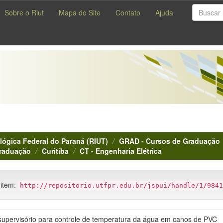
Sobre o Riut
Mapa do Site
Contato
Ajuda
lógica Federal do Paraná (RIUT)
GRAD - Cursos de Graduação
Graduação
Curitiba
CT - Engenharia Elétrica
 item:
http://repositorio.utfpr.edu.br/jspui/handle/1/9841
 supervisório para controle de temperatura da água em canos de PVC