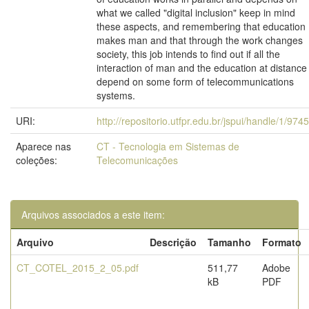
what we called "digital inclusion" keep in mind
these aspects, and remembering that education
makes man and that through the work changes
society, this job intends to find out if all the
interaction of man and the education at distance
depend on some form of telecommunications
systems.
URI:
http://repositorio.utfpr.edu.br/jspui/handle/1/9745
Aparece nas
CT - Tecnologia em Sistemas de
coleções:
Telecomunicações
Arquivos associados a este item:
Arquivo
Descrição
Tamanho
Formato
CT_COTEL_2015_2_05.pdf
511,77
Adobe
kB
PDF