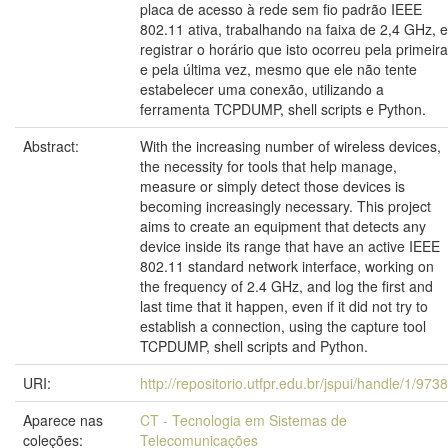
placa de acesso à rede sem fio padrão IEEE
802.11 ativa, trabalhando na faixa de 2,4 GHz, e
registrar o horário que isto ocorreu pela primeira
e pela última vez, mesmo que ele não tente
estabelecer uma conexão, utilizando a
ferramenta TCPDUMP, shell scripts e Python.
Abstract:
With the increasing number of wireless devices,
the necessity for tools that help manage,
measure or simply detect those devices is
becoming increasingly necessary. This project
aims to create an equipment that detects any
device inside its range that have an active IEEE
802.11 standard network interface, working on
the frequency of 2.4 GHz, and log the first and
last time that it happen, even if it did not try to
establish a connection, using the capture tool
TCPDUMP, shell scripts and Python.
URI:
http://repositorio.utfpr.edu.br/jspui/handle/1/9738
Aparece nas
CT - Tecnologia em Sistemas de
coleções:
Telecomunicações