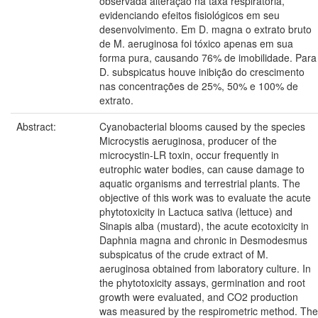
observada alteração na taxa respiratória,
evidenciando efeitos fisiológicos em seu
desenvolvimento. Em D. magna o extrato bruto
de M. aeruginosa foi tóxico apenas em sua
forma pura, causando 76% de imobilidade. Para
D. subspicatus houve inibição do crescimento
nas concentrações de 25%, 50% e 100% de
extrato.
Abstract:
Cyanobacterial blooms caused by the species
Microcystis aeruginosa, producer of the
microcystin-LR toxin, occur frequently in
eutrophic water bodies, can cause damage to
aquatic organisms and terrestrial plants. The
objective of this work was to evaluate the acute
phytotoxicity in Lactuca sativa (lettuce) and
Sinapis alba (mustard), the acute ecotoxicity in
Daphnia magna and chronic in Desmodesmus
subspicatus of the crude extract of M.
aeruginosa obtained from laboratory culture. In
the phytotoxicity assays, germination and root
growth were evaluated, and CO2 production
was measured by the respirometric method. The