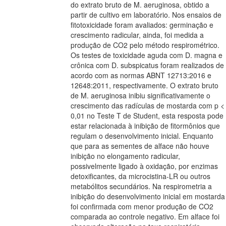
do extrato bruto de M. aeruginosa, obtido a
partir de cultivo em laboratório. Nos ensaios de
fitotoxicidade foram avaliados: germinação e
crescimento radicular, ainda, foi medida a
produção de CO2 pelo método respirométrico.
Os testes de toxicidade aguda com D. magna e
crônica com D. subspicatus foram realizados de
acordo com as normas ABNT 12713:2016 e
12648:2011, respectivamente. O extrato bruto
de M. aeruginosa inibiu significativamente o
crescimento das radículas de mostarda com p <
0,01 no Teste T de Student, esta resposta pode
estar relacionada à inibição de fitormônios que
regulam o desenvolvimento inicial. Enquanto
que para as sementes de alface não houve
inibição no elongamento radicular,
possivelmente ligado à oxidação, por enzimas
detoxificantes, da microcistina-LR ou outros
metabólitos secundários. Na respirometria a
inibição do desenvolvimento inicial em mostarda
foi confirmada com menor produção de CO2
comparada ao controle negativo. Em alface foi