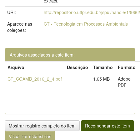
extract.
URI:
http://repositorio.utfpr.edu.br/jspui/handle/1/9662
Aparece nas
CT - Tecnologia em Processos Ambientais
coleções:
Arquivos associados a este item:
Arquivo
Descrição
Tamanho
Formato
CT_COAMB_2016_2_4.pdf
1,65 MB
Adobe
PDF
Mostrar registro completo do item
Recomendar este item
Visualizar estatísticas