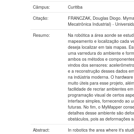
Câmpus:
Curitiba
Citação:
FRANCZAK, Douglas Diogo. Mymapp
Mecatrônica Industrial) - Universi
Resumo:
Na robótica a área aonde se estu
mapeamento e localização cada v
deseja localizar em tais mapas. E
uma varredura do ambiente e form
ambos os métodos e componentes pr
vindos dos sensores: acelerômetro,
e a reconstrução desses dados em
na indústria moderna. O hardware
muito úteis para esse projeto, alé
facilidade de recriar ambientes em
programação visual de certos asp
interface simples, fornecendo ao u
futuras. No fim, o MyMapper cons
detalhes desse ambiente são defor
obstáculos, pois as deformações 
Abstract:
In robotics the area where it's st