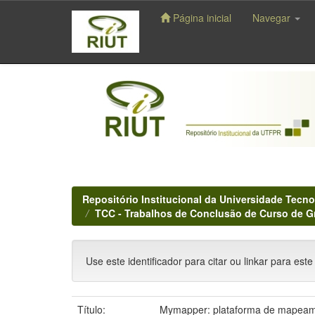
Página inicial
Navegar
Skip
navigation
Repositório Institucional da Universidade Tecno
TCC - Trabalhos de Conclusão de Curso de 
Use este identificador para citar ou linkar para este
Título:
Mymapper: plataforma de mapeam