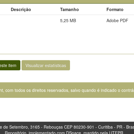
Descrição
Tamanho
Formato
5,25 MB
Adobe PDF
ste item
Visualizar estatísticas
ht, com todos os direitos reservados, salvo quando é indicado o contrár
tembro, 3165 - Rebouças CEP 80230-901 - Curitiba 
Repositório, implementado com DSpace, mantido pela UTFPR