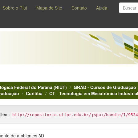
Sobre o Riut
Mapa do Site
Contato
Ajuda
lógica Federal do Paraná (RIUT)
GRAD - Cursos de Graduação
Graduação
Curitiba
CT - Tecnologia em Mecatrônica Industria
 item:
http://repositorio.utfpr.edu.br/jspui/handle/1/9534
ento de ambientes 3D