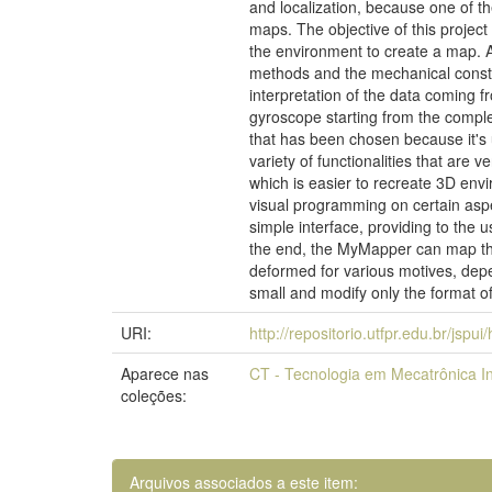
and localization, because one of t
maps. The objective of this project
the environment to create a map. An
methods and the mechanical constru
interpretation of the data coming 
gyroscope starting from the comple
that has been chosen because it's
variety of functionalities that are v
which is easier to recreate 3D envi
visual programming on certain aspe
simple interface, providing to the 
the end, the MyMapper can map the 
deformed for various motives, depe
small and modify only the format of
URI:
http://repositorio.utfpr.edu.br/jspu
Aparece nas
CT - Tecnologia em Mecatrônica In
coleções:
Arquivos associados a este item: