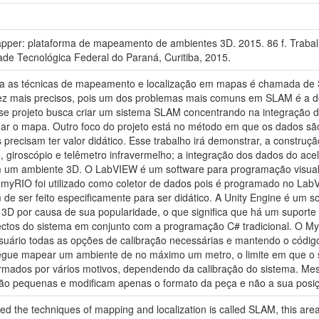
er: plataforma de mapeamento de ambientes 3D. 2015. 86 f. Trabal
dade Tecnológica Federal do Paraná, Curitiba, 2015.
da as técnicas de mapeamento e localização em mapas é chamada de 
ez mais precisos, pois um dos problemas mais comuns em SLAM é a 
sse projeto busca criar um sistema SLAM concentrando na integração d
ar o mapa. Outro foco do projeto está no método em que os dados sã
ecisam ter valor didático. Esse trabalho irá demonstrar, a construçã
 giroscópio e telêmetro infravermelho; a integração dos dados do acele
 um ambiente 3D. O LabVIEW é um software para programação visual em
 myRIO foi utilizado como coletor de dados pois é programado no Lab
m de ser feito especificamente para ser didático. A Unity Engine é um 
 3D por causa de sua popularidade, o que significa que há um suporte m
ectos do sistema em conjunto com a programação C# tradicional. O My
suário todas as opções de calibração necessárias e mantendo o código 
egue mapear um ambiente de no máximo um metro, o limite em que o 
mados por vários motivos, dependendo da calibração do sistema. Mesm
são pequenas e modificam apenas o formato da peça e não a sua posiç
udied the techniques of mapping and localization is called SLAM, this 