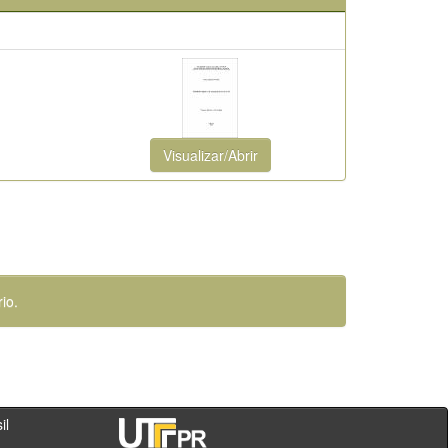
Visualizar/Abrir
io.
- PR - Brasil