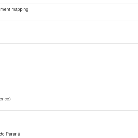
onment mapping
ience)
 do Paraná