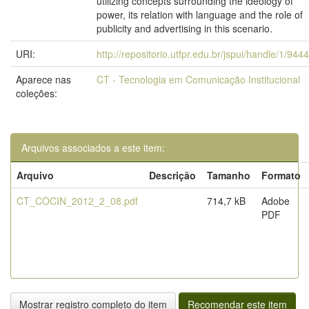
utilizing concepts surrounding the ideology of
power, its relation with language and the role of
publicity and advertising in this scenario.
URI:
http://repositorio.utfpr.edu.br/jspui/handle/1/9444
Aparece nas
CT - Tecnologia em Comunicação Institucional
coleções:
Arquivos associados a este item:
Arquivo
Descrição
Tamanho
Formato
CT_COCIN_2012_2_08.pdf
714,7 kB
Adobe
PDF
Mostrar registro completo do item
Recomendar este item