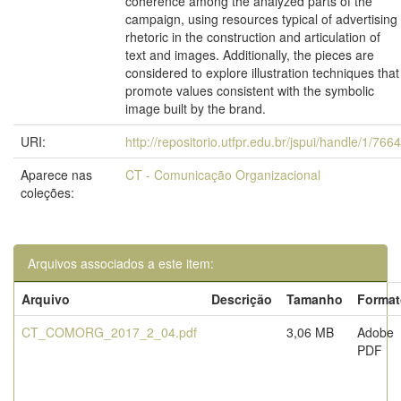
coherence among the analyzed parts of the
campaign, using resources typical of advertising
rhetoric in the construction and articulation of
text and images. Additionally, the pieces are
considered to explore illustration techniques that
promote values consistent with the symbolic
image built by the brand.
URI:
http://repositorio.utfpr.edu.br/jspui/handle/1/7664
Aparece nas
CT - Comunicação Organizacional
coleções:
Arquivos associados a este item:
Arquivo
Descrição
Tamanho
Format
CT_COMORG_2017_2_04.pdf
3,06 MB
Adobe
PDF