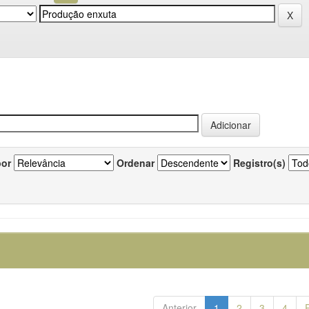
por
Ordenar
Registro(s)
Anterior
1
2
3
4