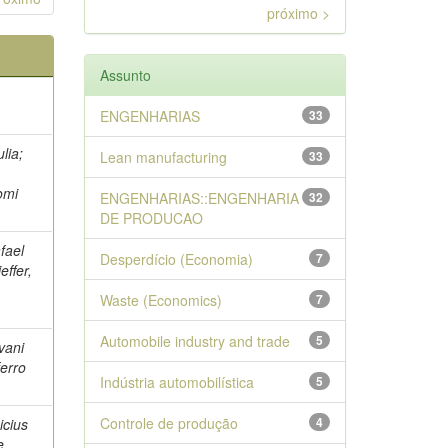
próximo >
Assunto
ENGENHARIAS
33
lia;
Lean manufacturing
33
omi
ENGENHARIAS::ENGENHARIA
32
DE PRODUCAO
fael
Desperdício (Economia)
7
effer,
Waste (Economics)
7
Automobile industry and trade
5
vani
ferro
Indústria automobilística
5
Controle de produção
4
icius
e