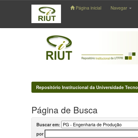
Página inicial
Navegar
Skip
navigation
Repositório Institucional da Universidade Tecno
Página de Busca
Buscar em:
por