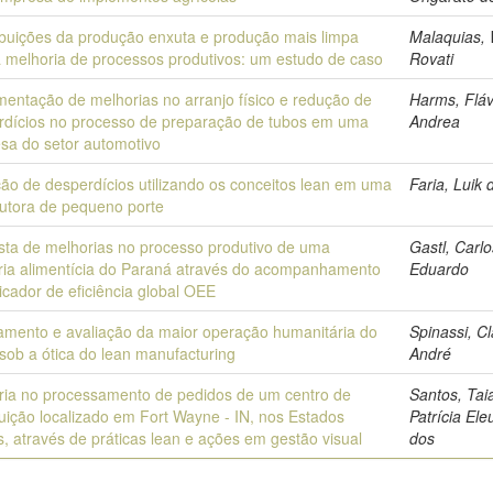
ibuições da produção enxuta e produção mais limpa
Malaquias,
a melhoria de processos produtivos: um estudo de caso
Rovati
mentação de melhorias no arranjo físico e redução de
Harms, Fláv
rdícios no processo de preparação de tubos em uma
Andrea
sa do setor automotivo
ão de desperdícios utilizando os conceitos lean em uma
Faria, Luik 
rutora de pequeno porte
sta de melhorias no processo produtivo de uma
Gastl, Carlo
tria alimentícia do Paraná através do acompanhamento
Eduardo
icador de eficiência global OEE
mento e avaliação da maior operação humanitária do
Spinassi, C
 sob a ótica do lean manufacturing
André
ria no processamento de pedidos de um centro de
Santos, Tai
buição localizado em Fort Wayne - IN, nos Estados
Patrícia Ele
, através de práticas lean e ações em gestão visual
dos