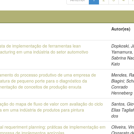
o
Autor(es)
sta de implementação de ferramentas lean
Dopkoski, Ju
acturing em uma indústria do setor automotivo
Yamamura,
Sabrina Na
Kato
mento do processo produtivo de uma empresa de
Mendes, Ra
atura de pequeno porte para o diagnóstico da
Biagini; Schi
mentação de conceitos de produção enxuta
Conrado
Henneberg
ação do mapa de fluxo de valor com avaliação do ciclo
Santos, Gio
a em uma indústria de produtos para pintura
Elias Taglia
dos
ial requeriment planning: práticas de implementação em
Oliveira, Vin
mpresa de implementos agrícolas
Ongarato d