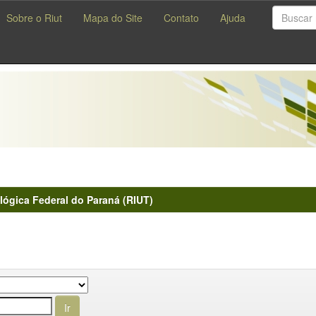
Sobre o Riut
Mapa do Site
Contato
Ajuda
lógica Federal do Paraná (RIUT)