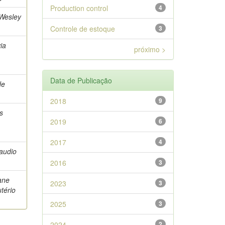
Production control
4
 Wesley
Controle de estoque
3
ia
próximo >
Data de Publicação
de
2018
9
s
2019
6
2017
4
laudio
2016
3
ane
2023
3
utério
2025
3
2024
2