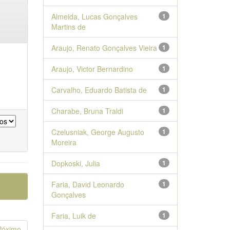
Almeida, Lucas Gonçalves
1
Martins de
Araujo, Renato Gonçalves Vieira
1
Araujo, Victor Bernardino
1
Carvalho, Eduardo Batista de
1
Charabe, Bruna Traldi
1
Czelusniak, George Augusto
1
Moreira
Dopkoski, Julia
1
Faria, David Leonardo
1
Gonçalves
Faria, Luik de
1
Póximo