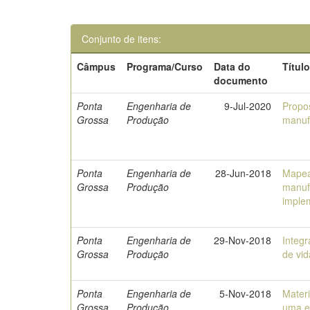
Conjunto de itens:
Câmpus
Programa/Curso
Data do
Títul
documento
Ponta
Engenharia de
9-Jul-2020
Propo
Grossa
Produção
manuf
Ponta
Engenharia de
28-Jun-2018
Mapea
Grossa
Produção
manuf
imple
Ponta
Engenharia de
29-Nov-2018
Integr
Grossa
Produção
de vid
Ponta
Engenharia de
5-Nov-2018
Mater
Grossa
Produção
uma e