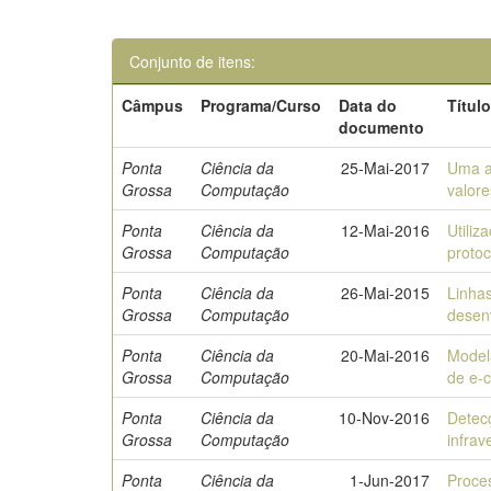
Conjunto de itens:
Câmpus
Programa/Curso
Data do
Títul
documento
Ponta
Ciência da
25-Mai-2017
Uma a
Grossa
Computação
valore
Ponta
Ciência da
12-Mai-2016
Utiliz
Grossa
Computação
protoc
Ponta
Ciência da
26-Mai-2015
Linha
Grossa
Computação
desen
Ponta
Ciência da
20-Mai-2016
Model
Grossa
Computação
de e-
Ponta
Ciência da
10-Nov-2016
Detec
Grossa
Computação
infra
Ponta
Ciência da
1-Jun-2017
Proce