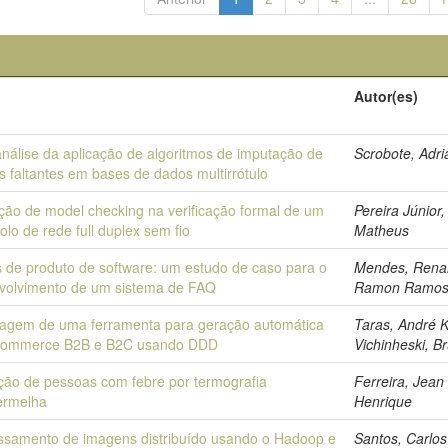
o
Autor(es)
nálise da aplicação de algoritmos de imputação de
Scrobote, Adr
s faltantes em bases de dados multirrótulo
ação de model checking na verificação formal de um
Pereira Júnior,
olo de rede full duplex sem fio
Matheus
s de produto de software: um estudo de caso para o
Mendes, Rena
volvimento de um sistema de FAQ
Ramon Ramo
agem de uma ferramenta para geração automática
Taras, André K
commerce B2B e B2C usando DDD
Vichinheski, B
ção de pessoas com febre por termografia
Ferreira, Jean
vermelha
Henrique
ssamento de imagens distribuído usando o Hadoop e
Santos, Carlos