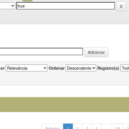
por
Ordenar
Registro(s)
Anterior
1
2
3
4
...
28