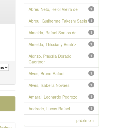
Abreu Neto, Heloi Vieira de
1
Abreu, Guilherme Takeshi Saeki
1
Almeida, Rafael Santos de
1
Almeida, Thissiany Beatriz
1
Alonzo, Priscilla Dorado
1
Gaertner
Alves, Bruno Rafael
1
Alves, Isabella Novaes
1
Amaral, Leonardo Pedrozo
1
Andrade, Lucas Rafael
1
próximo >
Póximo