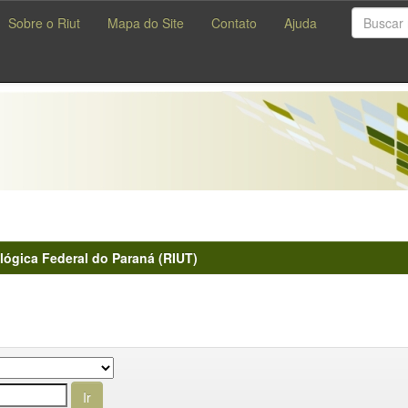
Sobre o Riut
Mapa do Site
Contato
Ajuda
lógica Federal do Paraná (RIUT)