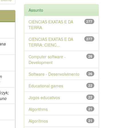
Assunto
CIENCIAS EXATAS E DA
277
TERRA
CIENCIAS EXATAS E DA
277
iana
TERRA::CIENC...
Computer software -
26
Development
Software - Desenvolvimento
26
n
s
Educational games
22
rzyk;
Jogos educativos
22
runo
Algorithms
21
Algorítmos
21