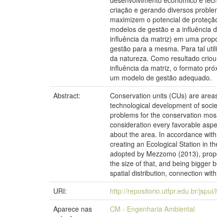
desenvolvimento econômico e tecn
criação e gerando diversos proble
maximizem o potencial de proteção
modelos de gestão e a influência d
influência da matriz) em uma pro
gestão para a mesma. Para tal ut
da natureza. Como resultado criou
influência da matriz, o formato pr
um modelo de gestão adequado.
Abstract:
Conservation units (CUs) are areas
technological development of soci
problems for the conservation mosai
consideration every favorable aspe
about the area. In accordance with 
creating an Ecological Station in 
adopted by Mezzomo (2013), proposi
the size of that, and being bigger b
spatial distribution, connection w
URI:
http://repositorio.utfpr.edu.br/jspu
Aparece nas
CM - Engenharia Ambiental