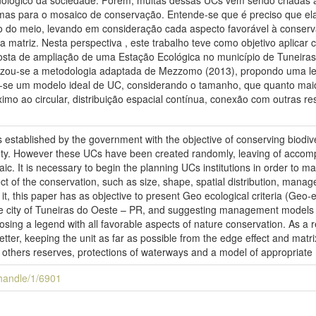
ológico da sociedade. Porém, muitas dessas UCs vêm sendo criadas a
mas para o mosaico de conservação. Entende-se que é preciso que ela
 do meio, levando em consideração cada aspecto favorável à conserva
a matriz. Nesta perspectiva , este trabalho teve como objetivo aplicar 
posta de ampliação de uma Estação Ecológica no município de Tuneir
ilizou-se a metodologia adaptada de Mezzomo (2013), propondo uma l
-se um modelo ideal de UC, considerando o tamanho, que quanto maior
óximo ao circular, distribuição espacial contínua, conexão com outras 
 established by the government with the objective of conserving biodi
ety. However these UCs have been created randomly, leaving of accompl
c. It is necessary to begin the planning UCs institutions in order to ma
ct of the conservation, such as size, shape, spatial distribution, mana
it, this paper has as objective to present Geo ecological criteria (Geo-e
the city of Tuneiras do Oeste – PR, and suggesting management models a
ng a legend with all favorable aspects of nature conservation. As a r
etter, keeping the unit as far as possible from the edge effect and matri
ith others reserves, protections of waterways and a model of appropria
i/handle/1/6901