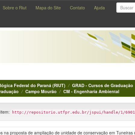
Sobre o Riut
Mapa do Site
Contato
Ajuda
lógica Federal do Paraná (RIUT)
GRAD - Cursos de Graduação
Graduação
Campo Mourão
CM - Engenharia Ambiental
 item:
http://repositorio.utfpr.edu.br/jspui/handle/1/6901
icos na proposta de ampliação de unidade de conservação em Tuneiras