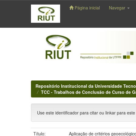
Página inicial
Navegar
Skip
navigation
Repositório Institucional da Universidade Tecno
TCC - Trabalhos de Conclusão de Curso de 
Use este identificador para citar ou linkar para este
Título:
Aplicação de critérios geoecológ