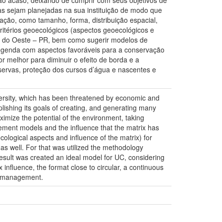
o acaso, deixando de cumprir com seus objetivos de
s sejam planejadas na sua instituição de modo que
ção, como tamanho, forma, distribuição espacial,
critérios geoecológicos (aspectos geoecológicos e
as do Oeste – PR, bem como sugerir modelos de
egenda com aspectos favoráveis para a conservação
 melhor para diminuir o efeito de borda e a
reservas, proteção dos cursos d’água e nascentes e
versity, which has been threatened by economic and
ishing its goals of creating, and generating many
ximize the potential of the environment, taking
gement models and the influence that the matrix has
cological aspects and influence of the matrix) for
s well. For that was utilized the methodology
esult was created an ideal model for UC, considering
x influence, the format close to circular, a continuous
te management.