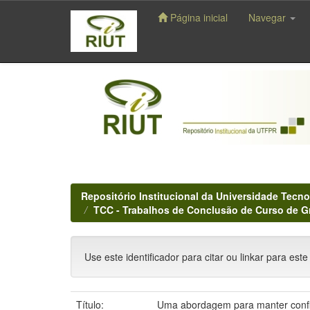
Página inicial
Navegar
Skip
navigation
Repositório Institucional da Universidade Tecno
TCC - Trabalhos de Conclusão de Curso de 
Use este identificador para citar ou linkar para este
Título:
Uma abordagem para manter conf