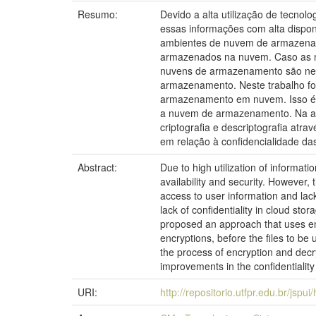
Resumo:
Devido a alta utilização de tecn
essas informações com alta dispo
ambientes de nuvem de armazename
armazenados na nuvem. Caso as me
nuvens de armazenamento são nece
armazenamento. Neste trabalho foi
armazenamento em nuvem. Isso é p
a nuvem de armazenamento. Na abo
criptografia e descriptografia atr
em relação à confidencialidade d
Abstract:
Due to high utilization of informat
availability and security. However,
access to user information and lack
lack of confidentiality in cloud st
proposed an approach that uses encr
encryptions, before the files to be
the process of encryption and decry
improvements in the confidentiality 
URI:
http://repositorio.utfpr.edu.br/jspu