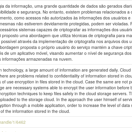
ologia da informação, uma grande quantidade de dados são gerados d
nibilidade e segurança. No entanto, existem problemas relacionados 
nto, como acessos não autorizados às informações dos usuários e a f
smas não estiverem devidamente protegidas, podem ser violadas. Par
ssários sistemas capazes de criptografar as informações dos usuár
 proposto uma abordagem que utiliza técnicas de criptografia para ma
ossível através da implementação de criptografia nos arquivos dos u
rdagem proposta o próprio usuário do serviço mantém a chave criptog
avés de um aplicativo móvel, visando aumentar o nível de segurança do
as informações armazenadas na nuvem.
ion technology, a large amount of information are generated daily. Clou
 there are problems related to confidentiality of information stored in 
 of use encryption in files stored in the cloud. Case the same are not p
orage are necessary systems able to encrypt the user information before 
yption techniques to keep files safely in the cloud storage servers. Th
 uploaded to the storage cloud. In the approach the user himself of serv
ption through a mobile application, order to increase the level of data s
of the information stored in the cloud.
i/handle/1/6462