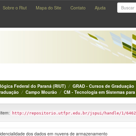
Sobre o Riut
Mapa do Site
Contato
Ajuda
lógica Federal do Paraná (RIUT)
GRAD - Cursos de Graduação
Graduação
Campo Mourão
CM - Tecnologia em Sistemas para 
 item:
http://repositorio.utfpr.edu.br/jspui/handle/1/6462
idencialidade dos dados em nuvens de armazenamento