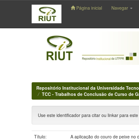
Página inicial
Navegar
Skip
navigation
Repositório Institucional da Universidade Tecno
TCC - Trabalhos de Conclusão de Curso de 
Use este identificador para citar ou linkar para este
Título:
A aplicação do couro de peixe no