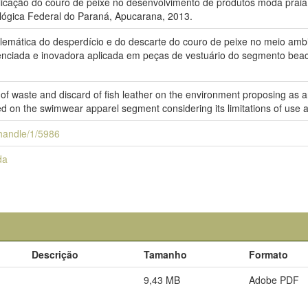
icação do couro de peixe no desenvolvimento de produtos moda praia.
lógica Federal do Paraná, Apucarana, 2013.
lemática do desperdício e do descarte do couro de peixe no meio amb
enciada e inovadora aplicada em peças de vestuário do segmento beac
f waste and discard of fish leather on the environment proposing as an
ed on the swimwear apparel segment considering its limitations of use 
i/handle/1/5986
da
Descrição
Tamanho
Formato
9,43 MB
Adobe PDF