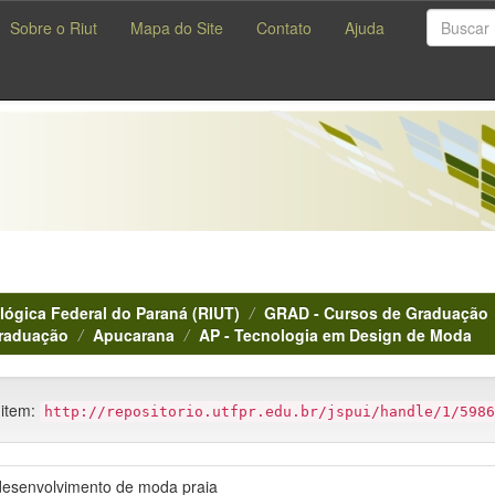
Sobre o Riut
Mapa do Site
Contato
Ajuda
lógica Federal do Paraná (RIUT)
GRAD - Cursos de Graduação
Graduação
Apucarana
AP - Tecnologia em Design de Moda
 item:
http://repositorio.utfpr.edu.br/jspui/handle/1/5986
 desenvolvimento de moda praia