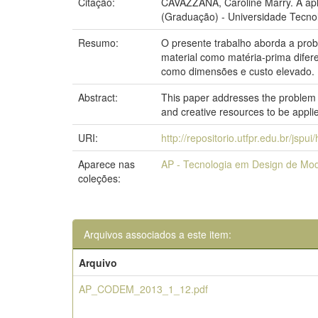
Citação:
CAVAZZANA, Caroline Marry. A apl
(Graduação) - Universidade Tecno
Resumo:
O presente trabalho aborda a prob
material como matéria-prima difer
como dimensões e custo elevado.
Abstract:
This paper addresses the problem o
and creative resources to be appli
URI:
http://repositorio.utfpr.edu.br/jspu
Aparece nas
AP - Tecnologia em Design de Mo
coleções:
Arquivos associados a este item:
Arquivo
AP_CODEM_2013_1_12.pdf