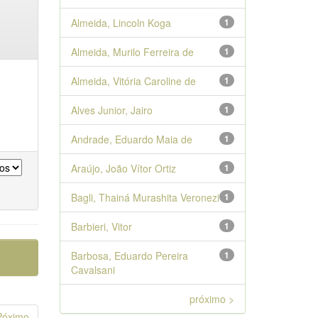
Almeida, Lincoln Koga
1
Almeida, Murilo Ferreira de
1
Almeida, Vitória Caroline de
1
Alves Junior, Jairo
1
Andrade, Eduardo Maia de
1
Araújo, João Vítor Ortiz
1
Bagli, Thainá Murashita Veronezi
1
Barbieri, Vitor
1
Barbosa, Eduardo Pereira
1
Cavalsani
próximo >
Póximo