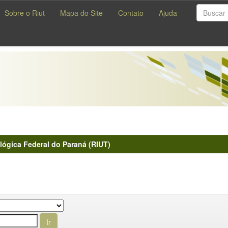
Sobre o Riut
Mapa do Site
Contato
Ajuda
lógica Federal do Paraná (RIUT)