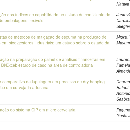
Natali
ção dos índices de capabilidade no estudo de coeficiente de
Jurkevi
 de embalagens flexíveis
Carolin
Stiegle
stas de métodos de mitigação de espuma na produção de
Miura, 
 em biodigestores industriais: um estudo sobre o estado da
Mayum
ação na preparação do painel de análises financeiras em
Laurent
BI/Excel: estudo de caso na área de controladoria
Pamela
Almeid
o comparativo da lupulagem em processo de dry hopping
Dourad
co em cervejaria artesanal
Rafael
Antôni
Seabra
zação do sistema CIP em micro cervejaria
Fagund
Gustav