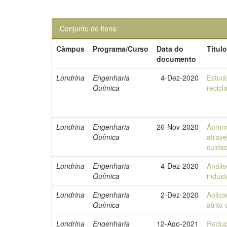
Conjunto de itens:
Câmpus
Programa/Curso
Data do
Títul
documento
Londrina
Engenharia
4-Dez-2020
Estud
Química
recic
Londrina
Engenharia
26-Nov-2020
Aprim
Química
atrav
cuida
Londrina
Engenharia
4-Dez-2020
Anális
Química
indúst
Londrina
Engenharia
2-Dez-2020
Aplica
Química
atrito
Londrina
Engenharia
12-Ago-2021
Reduç