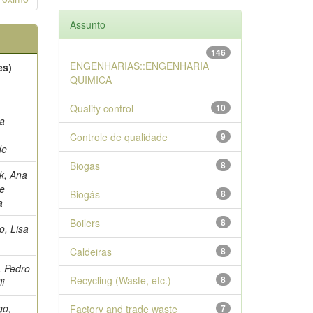
Assunto
146
ENGENHARIAS::ENGENHARIA
es)
QUIMICA
Quality control
10
a
Controle de qualidade
9
de
Biogas
8
k, Ana
de
Biogás
8
a
Boilers
8
o, Lisa
Caldeiras
8
, Pedro
Recycling (Waste, etc.)
8
li
go,
Factory and trade waste
7