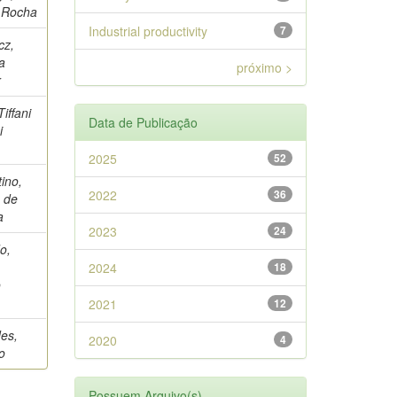
a Rocha
Industrial productivity
7
cz,
a
próximo >
r
Tiffani
Data de Publicação
i
2025
52
ino,
2022
36
 de
a
2023
24
o,
2024
18
o
2021
12
es,
2020
4
o
Possuem Arquivo(s)