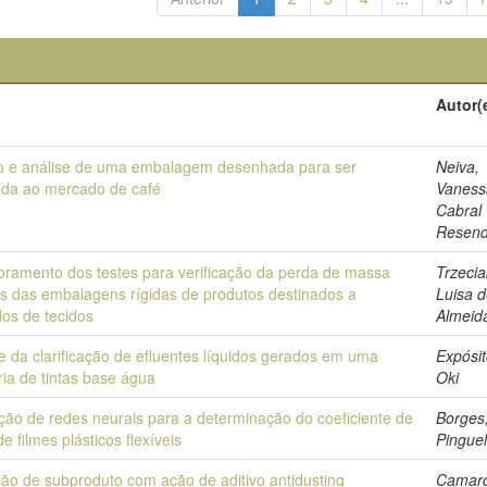
o
Autor(
o e análise de uma embalagem desenhada para ser
Neiva,
lada ao mercado de café
Vaness
Cabral
Resen
oramento dos testes para verificação da perda de massa
Trzecia
és das embalagens rígidas de produtos destinados a
Luisa 
dos de tecidos
Almeid
e da clarificação de efluentes líquidos gerados em uma
Expósit
ria de tintas base água
Oki
ção de redes neurais para a determinação do coeficiente de
Borges
 de filmes plásticos flexíveis
Pinguel
ão de subproduto com ação de aditivo antidusting
Camar