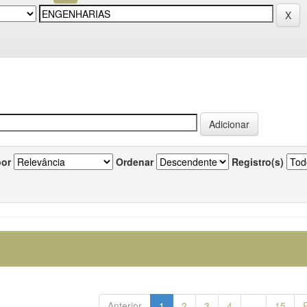
por
Ordenar
Registro(s)
Anterior
1
2
3
4
...
15