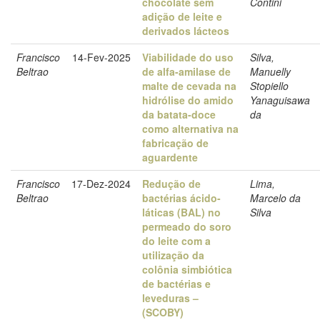
chocolate sem
Contini
adição de leite e
derivados lácteos
Francisco
14-Fev-2025
Viabilidade do uso
Silva,
Beltrao
de alfa-amilase de
Manuelly
malte de cevada na
Stopiello
hidrólise do amido
Yanaguisawa
da batata-doce
da
como alternativa na
fabricação de
aguardente
Francisco
17-Dez-2024
Redução de
Lima,
Beltrao
bactérias ácido-
Marcelo da
láticas (BAL) no
Silva
permeado do soro
do leite com a
utilização da
colônia simbiótica
de bactérias e
leveduras –
(SCOBY)