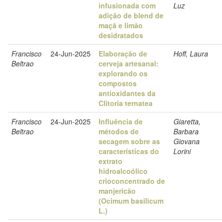
infusionada com
Luz
adição de blend de
maçã e limão
desidratados
Francisco
24-Jun-2025
Elaboração de
Hoff, Laura
Beltrao
cerveja artesanal:
explorando os
compostos
antioxidantes da
Clitoria ternatea
Francisco
24-Jun-2025
Influência de
Giaretta,
Beltrao
métodos de
Barbara
secagem sobre as
Giovana
características do
Lorini
extrato
hidroalcoólico
crioconcentrado de
manjericão
(Ocimum basilicum
L.)