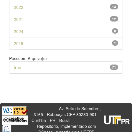
2022
14
2021
12
2024
8
2019
1
Possuem Arquivo(s)
true
71
Av. Sete de Setembro,
3165 - Rebouças CEP 80230-901 -
Curitiba - PR - Brasil
Repositório, implementado com
DSpace, mantido pela UTFPR