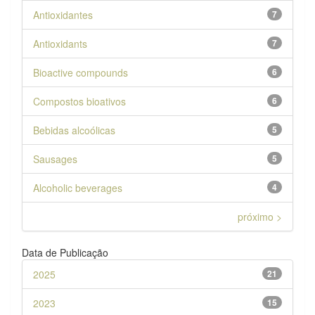
Antioxidantes
7
Antioxidants
7
Bioactive compounds
6
Compostos bioativos
6
Bebidas alcoólicas
5
Sausages
5
Alcoholic beverages
4
próximo >
Data de Publicação
2025
21
2023
15