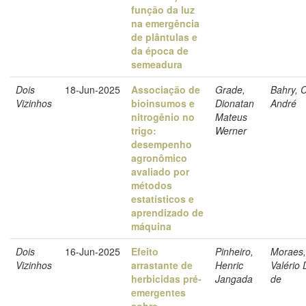
função da luz
na emergência
de plântulas e
da época de
semeadura
Dois
18-Jun-2025
Associação de
Grade,
Bahry, 
Vizinhos
bioinsumos e
Dionatan
André
nitrogênio no
Mateus
trigo:
Werner
desempenho
agronômico
avaliado por
métodos
estatísticos e
aprendizado de
máquina
Dois
16-Jun-2025
Efeito
Pinheiro,
Moraes,
Vizinhos
arrastante de
Henric
Valério 
herbicidas pré-
Jangada
de
emergentes
sobre