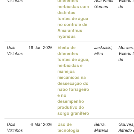
Vizinhos
diferentes
Ana Paula
Valério 
herbicidas com
Gomes
de
distintas
fontes de água
no controle de
Amaranthus
hybridus
Dois
16-Jun-2026
Efeito de
Jaskulski,
Moraes,
Vizinhos
diferentes
Eliza
Valério 
fontes de água,
de
herbicidas e
manejos
mecânicos na
dessecação do
nabo forrageiro
e no
desempenho
produtivo do
sorgo granífero
Dois
6-Mar-2026
Uso de
Berra,
Gouvea
Vizinhos
tecnologia
Mateus
Alfredo 