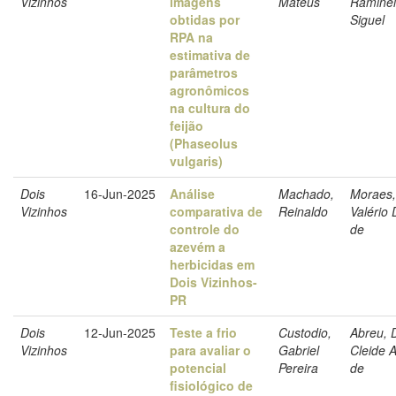
Vizinhos
imagens
Mateus
Raminell
obtidas por
Siguel
RPA na
estimativa de
parâmetros
agronômicos
na cultura do
feijão
(Phaseolus
vulgaris)
Dois
16-Jun-2025
Análise
Machado,
Moraes,
Vizinhos
comparativa de
Reinaldo
Valério 
controle do
de
azevém a
herbicidas em
Dois Vizinhos-
PR
Dois
12-Jun-2025
Teste a frio
Custodio,
Abreu, 
Vizinhos
para avaliar o
Gabriel
Cleide 
potencial
Pereira
de
fisiológico de