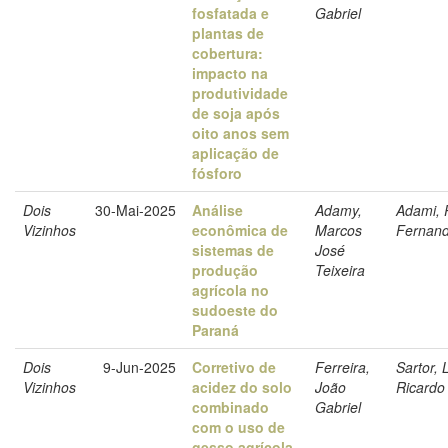
fosfatada e
Gabriel
plantas de
cobertura:
impacto na
produtividade
de soja após
oito anos sem
aplicação de
fósforo
Dois
30-Mai-2025
Análise
Adamy,
Adami, 
Vizinhos
econômica de
Marcos
Fernan
sistemas de
José
produção
Teixeira
agrícola no
sudoeste do
Paraná
Dois
9-Jun-2025
Corretivo de
Ferreira,
Sartor, 
Vizinhos
acidez do solo
João
Ricardo
combinado
Gabriel
com o uso de
gesso agrícola