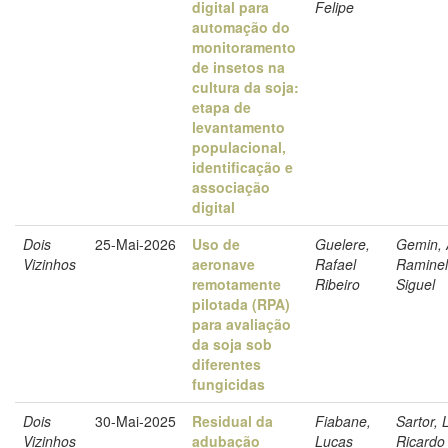
digital para
Felipe
automação do
monitoramento
de insetos na
cultura da soja:
etapa de
levantamento
populacional,
identificação e
associação
digital
Dois
25-Mai-2026
Uso de
Guelere,
Gemin, 
Vizinhos
aeronave
Rafael
Raminell
remotamente
Ribeiro
Siguel
pilotada (RPA)
para avaliação
da soja sob
diferentes
fungicidas
Dois
30-Mai-2025
Residual da
Fiabane,
Sartor, 
Vizinhos
adubação
Lucas
Ricardo