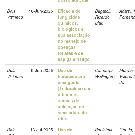
Dois
16-Jun-2025
Eficácia de
Bagateli,
Adami, 
Vizinhos
fungicidas
Ricardo
Fernan
químicos,
Mari
biológicos e
sua associação
no manejo de
doenças
foliares e de
espiga em trigo
Dois
9-Jun-2025
Uso de
Camargo,
Moraes,
Vizinhos
herbicida pré-
Wellington
Valério 
emergente
de
(Trifluralina) em
diferentes
épocas de
aplicação na
semeadura do
trigo
Dois
16-Jul-2025
Uso de
Battistela,
Gemin, 