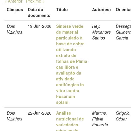
< Anterior
Próximo >
Câmpus
Data do
Título
Autor(es)
Orienta
documento
Dois
19-Jun-2026
Síntese verde
Hey,
Bessega
Vizinhos
de material
Alexandre
Guilher
particulado à
Santos
Garcia
base de cobre
utilizando
extrato de
folhas de Plinia
cauliflora e
avaliação da
atividade
antifúngica in
vitro contra
Fusarium
solani
Dois
22-Jun-2026
Análise
Martins,
Grígolo,
Vizinhos
nutricional de
Flávia
César
variedades
Eduarda
crioulas de