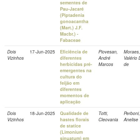
sementes de
Pau-Jacaré
(Piptadenia
gonoacantha
(Mart.) J.F.
Macbr.) -
Fabaceae
Dois
17-Jun-2025
Eficiência de
Piovesan,
Moraes,
Vizinhos
diferentes
André
Valério 
herbicidas pré-
Marcos
de
emergentes na
cultura do
feijão em
diferentes
momentos de
aplicação
Dois
18-Jun-2025
Qualidade de
Totti,
Perboni,
Vizinhos
hastes florais
Cleovania
Anelise 
de statice
(Limonium
sinuatum) em