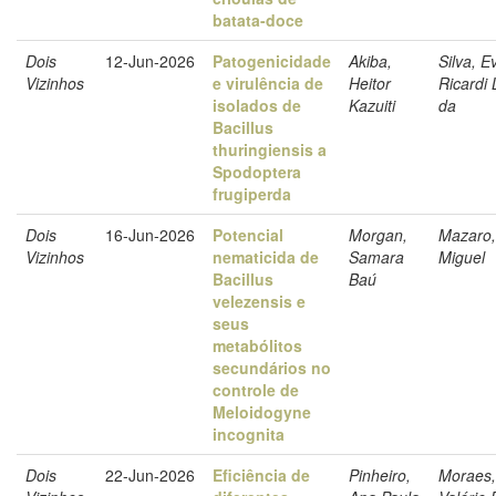
batata-doce
Dois
12-Jun-2026
Patogenicidade
Akiba,
Silva, E
Vizinhos
e virulência de
Heitor
Ricardi
isolados de
Kazuiti
da
Bacillus
thuringiensis a
Spodoptera
frugiperda
Dois
16-Jun-2026
Potencial
Morgan,
Mazaro,
Vizinhos
nematicida de
Samara
Miguel
Bacillus
Baú
velezensis e
seus
metabólitos
secundários no
controle de
Meloidogyne
incognita
Dois
22-Jun-2026
Eficiência de
Pinheiro,
Moraes,