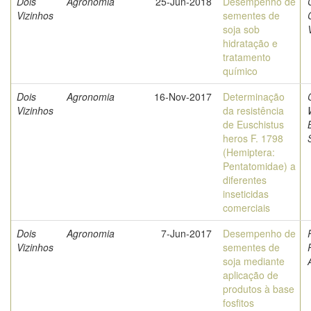
Dois
Agronomia
25-Jun-2018
Desempenho de
Vizinhos
sementes de
soja sob
hidratação e
tratamento
químico
Dois
Agronomia
16-Nov-2017
Determinação
Vizinhos
da resistência
de Euschistus
heros F. 1798
(Hemiptera:
Pentatomidae) a
diferentes
inseticidas
comerciais
Dois
Agronomia
7-Jun-2017
Desempenho de
Vizinhos
sementes de
soja mediante
aplicação de
produtos à base
fosfitos