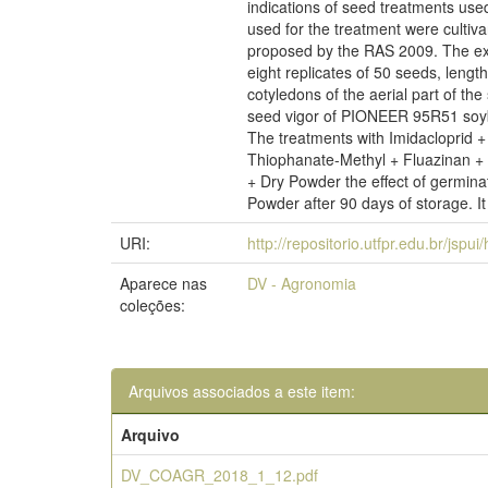
indications of seed treatments us
used for the treatment were cultiv
proposed by the RAS 2009. The exp
eight replicates of 50 seeds, lengt
cotyledons of the aerial part of th
seed vigor of PIONEER 95R51 soybe
The treatments with Imidacloprid +
Thiophanate-Methyl + Fluazinan + 
+ Dry Powder the effect of germina
Powder after 90 days of storage. I
URI:
http://repositorio.utfpr.edu.br/jspu
Aparece nas
DV - Agronomia
coleções:
Arquivos associados a este item:
Arquivo
DV_COAGR_2018_1_12.pdf