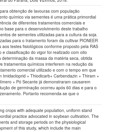
ral do Paraná, Dois Vizinhos, 2018.
s para obtenção de lavouras com população
nto químico via sementes é uma prática primordial
ferência de diferentes tratamentos comerciais e
mo base para o desenvolvimento deste trabalho
ntos de sementes utilizadas para a cultura da soja.
izadas para o tratamento foram da cultivar PIONEER
os testes fisiológicos conforme proposto pela RAS
 classificação do vigor foi realizado com oito
a determinação da massa da matéria seca, obtida
Os tratamentos químicos interferem na redução da
atamento comercial utilizado e com o tempo em que
Imidacloprid + Thiodicarb+ Carbendazin + Thiram +
 Polímero + Pó Secante já demonstraram causarem
dução de germinação ocorreu após 60 dias e para o
azenamento. Portanto recomenda-se que o
ing crops with adequate population, uniform stand
ordial practice advocated in soybean cultivation. The
tments and storage periods on the physiological
pment of this study, which include the main