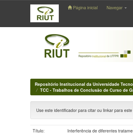
Página inicial
Navegar
Skip
navigation
Repositório Institucional da Universidade Tecno
TCC - Trabalhos de Conclusão de Curso de 
Use este identificador para citar ou linkar para este
Título:
Interferência de diferentes trata