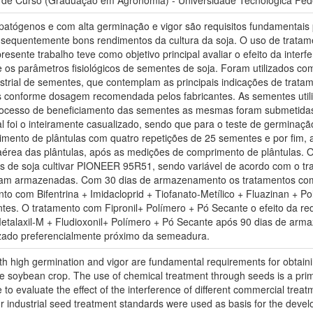
o de Curso (Graduação em Agronomia) - Universidade Tecnológica Fede
e patógenos e com alta germinação e vigor são requisitos fundamentai
sequentemente bons rendimentos da cultura da soja. O uso de tratame
resente trabalho teve como objetivo principal avaliar o efeito da inter
os parâmetros fisiológicos de sementes de soja. Foram utilizados co
trial de sementes, que contemplam as principais indicações de tratame
s conforme dosagem recomendada pelos fabricantes. As sementes util
ocesso de beneficiamento das sementes as mesmas foram submetidas a
foi o inteiramente casualizado, sendo que para o teste de germinação e
mento de plântulas com quatro repetições de 25 sementes e por fim, 
 aérea das plântulas, após as medições de comprimento de plântulas. 
s de soja cultivar PIONEER 95R51, sendo variável de acordo com o tr
am armazenadas. Com 30 dias de armazenamento os tratamentos com 
to com Bifentrina + Imidacloprid + Tiofanato-Metílico + Fluazinan +
es. O tratamento com Fipronil+ Polímero + Pó Secante o efeito da re
alaxil-M + Fludioxonil+ Polímero + Pó Secante após 90 dias de arm
izado preferencialmente próximo da semeadura.
h high germination and vigor are fundamental requirements for obtain
e soybean crop. The use of chemical treatment through seeds is a prim
to evaluate the effect of the interference of different commercial trea
industrial seed treatment standards were used as basis for the develo