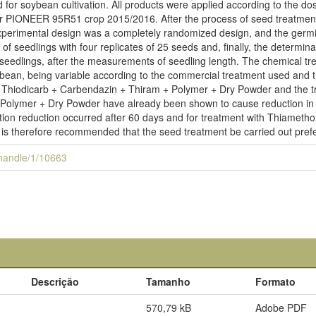
ed for soybean cultivation. All products were applied according to th
ar PIONEER 95R51 crop 2015/2016. After the process of seed treatment,
erimental design was a completely randomized design, and the germina
h of seedlings with four replicates of 25 seeds and, finally, the determi
e seedlings, after the measurements of seedling length. The chemical tr
an, being variable according to the commercial treatment used and th
 Thiodicarb + Carbendazin + Thiram + Polymer + Dry Powder and the tre
Polymer + Dry Powder have already been shown to cause reduction in 
tion reduction occurred after 60 days and for treatment with Thiameth
t is therefore recommended that the seed treatment be carried out prefe
i/handle/1/10663
Descrição
Tamanho
Formato
570,79 kB
Adobe PDF