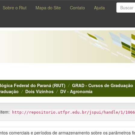
Sobre o Riut
Mapa do Site
Contato
Ajuda
lógica Federal do Paraná (RIUT)
GRAD - Cursos de Graduação
Graduação
Dois Vizinhos
DV - Agronomia
 item:
http://repositorio.utfpr.edu.br/jspui/handle/1/1066
mentos comerciais e períodos de armazenamento sobre os parâmetros fi