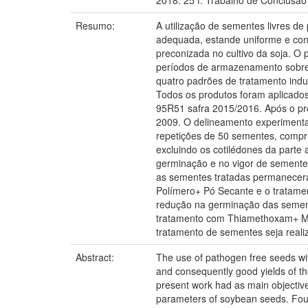
2018. 25 f. Trabalho de Conclusã
Resumo:
A utilização de sementes livres d
adequada, estande uniforme e con
preconizada no cultivo da soja. O p
períodos de armazenamento sobre 
quatro padrões de tratamento indus
Todos os produtos foram aplicado
95R51 safra 2015/2016. Após o pr
2009. O delineamento experimental 
repetições de 50 sementes, compri
excluindo os cotilédones da parte
germinação e no vigor de semente
as sementes tratadas permanecer
Polímero+ Pó Secante e o tratamen
redução na germinação das sement
tratamento com Thiamethoxam+ Met
tratamento de sementes seja real
Abstract:
The use of pathogen free seeds wit
and consequently good yields of th
present work had as main objective 
parameters of soybean seeds. Four 